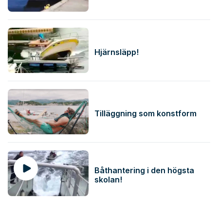
Hjärnsläpp!
Tilläggning som konstform
Båthantering i den högsta
skolan!