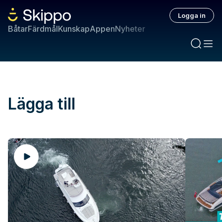
Logga in
Båtar
Färdmål
Kunskap
Appen
Nyheter
Lägga till