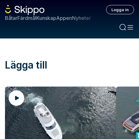
Logga in
Båtar
Färdmål
Kunskap
Appen
Nyheter
Lägga till