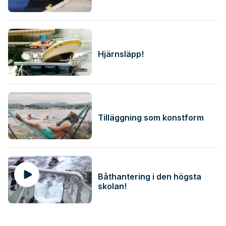
Hjärnsläpp!
Tilläggning som konstform
Båthantering i den högsta
skolan!