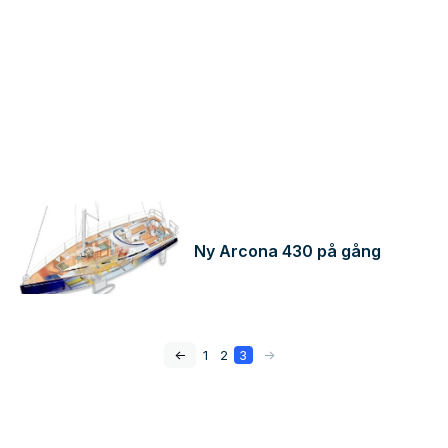
Ny Arcona 430 på gång
<-
1
2
3
->