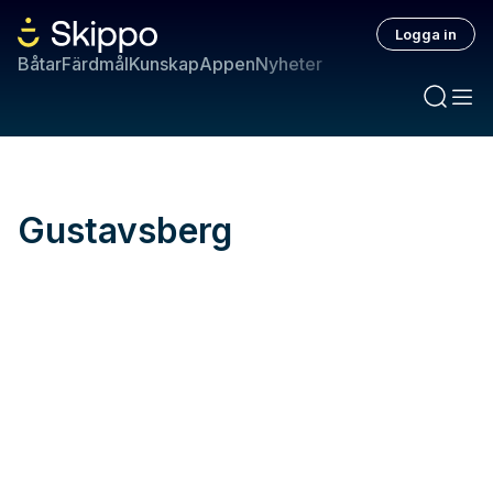
Logga in
Båtar
Färdmål
Kunskap
Appen
Nyheter
Gustavsberg