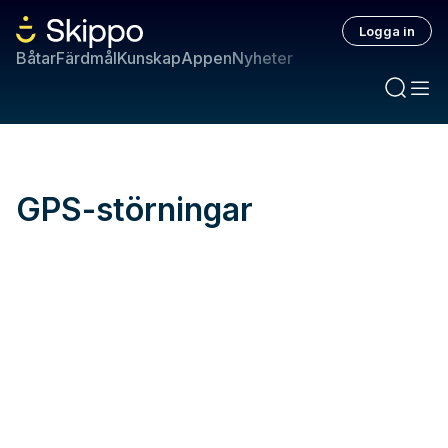
Logga in
Båtar
Färdmål
Kunskap
Appen
Nyheter
GPS-störningar