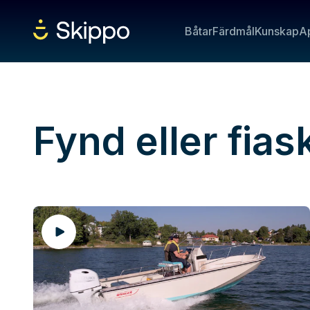
Båtar
Färdmål
Kunskap
A
Fynd eller fias