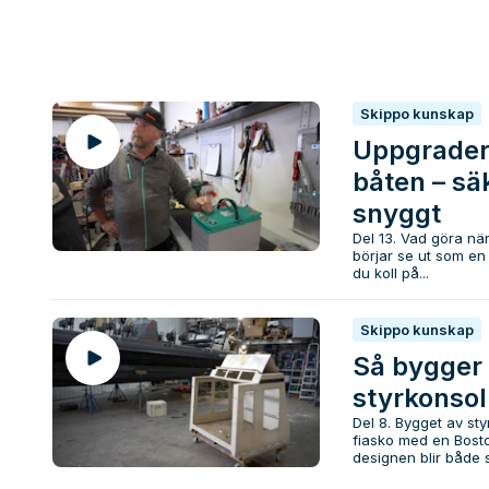
Skippo kunskap
Uppgradera
båten – sä
snyggt
Del 13. Vad göra nä
börjar se ut som en 
du koll på...
Skippo kunskap
Så bygger
styrkonsol
Del 8. Bygget av sty
fiasko med en Bosto
designen blir både s