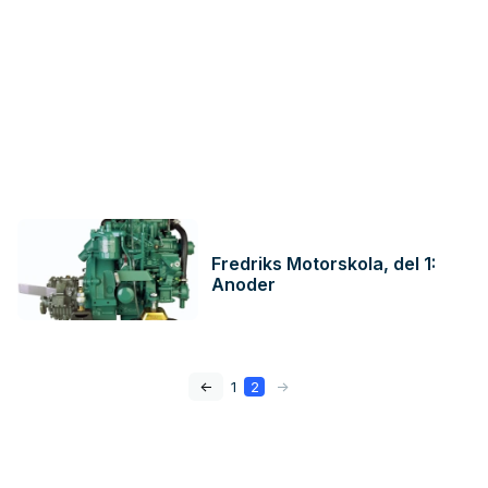
Fredriks Motorskola, del 1:
Anoder
<-
1
2
->