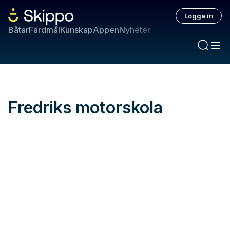
Logga in
Båtar
Färdmål
Kunskap
Appen
Nyheter
Fredriks motorskola