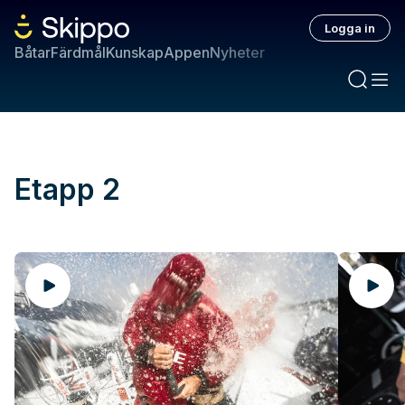
Logga in
Båtar
Färdmål
Kunskap
Appen
Nyheter
Etapp 2