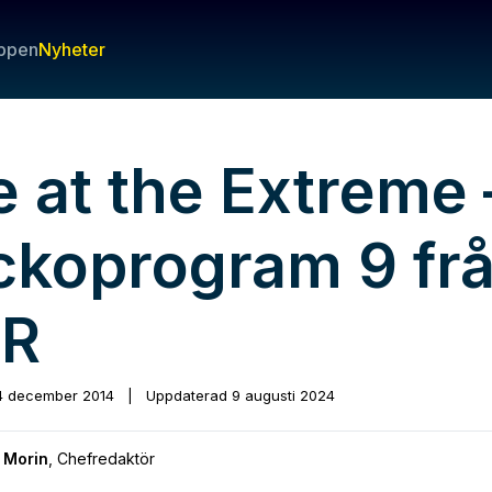
ppen
Nyheter
e at the Extreme 
ckoprogram 9 fr
R
4 december 2014
|
Uppdaterad
9 augusti 2024
 Morin
,
Chefredaktör