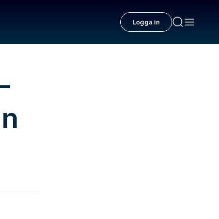
Logga in
–
ån