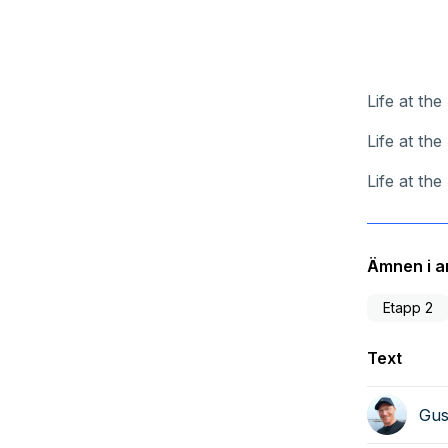
Life at th
Life at th
Life at th
Ämnen i ar
Etapp 2
Text
Gus