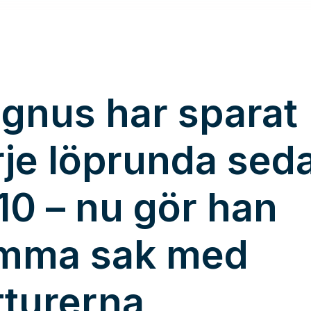
gnus har sparat
rje löprunda sed
10 – nu gör han
mma sak med
tturerna