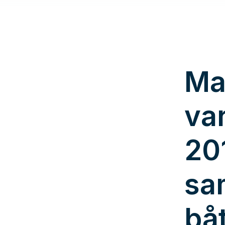
Ma
va
20
sa
bå