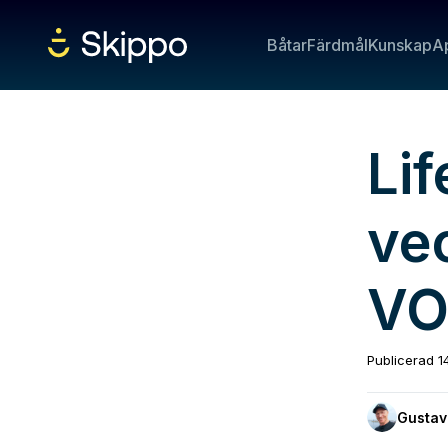
Båtar
Färdmål
Kunskap
A
Lif
ve
VO
Publicerad
1
Gustav