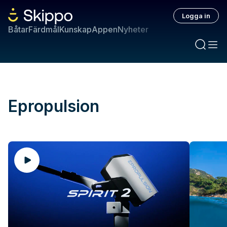
Logga in
Båtar
Färdmål
Kunskap
Appen
Nyheter
Epropulsion