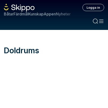
Logga in
Båtar
Färdmål
Kunskap
Appen
Nyheter
Doldrums