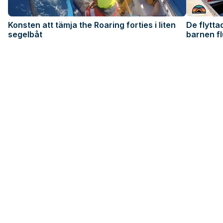
Konsten att tämja the Roaring forties i liten
De flytt
segelbåt
barnen fl