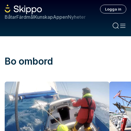
Logga in
Båtar
Färdmål
Kunskap
Appen
Nyheter
Bo ombord