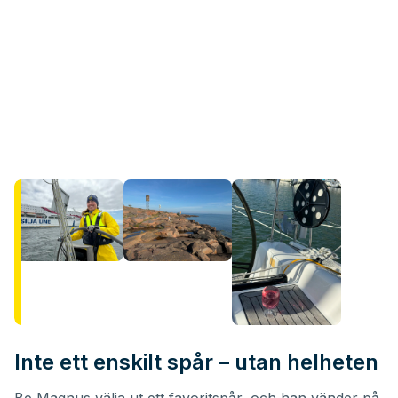
Inte ett enskilt spår – utan helheten
Be Magnus välja ut ett favoritspår, och han vänder på