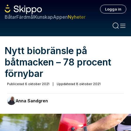
Logga in
Båtar
Färdmål
Kunskap
Appen
Nyheter
Nytt biobränsle på
båtmacken – 78 procent
förnybar
Publicerad
6 oktober 2021
|
Uppdaterad
8 oktober 2021
Anna Sandgren