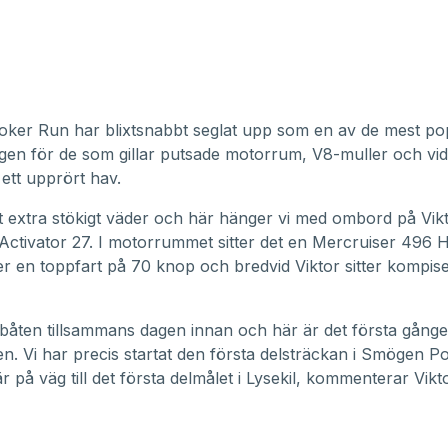
ker Run har blixtsnabbt seglat upp som en av de mest po
en för de som gillar putsade motorrum, V8-muller och vi
 ett upprört hav.
et extra stökigt väder och här hänger vi med ombord på Vik
Activator 27. I motorrummet sitter det en Mercruiser 496 
r en toppfart på 70 knop och bredvid Viktor sitter kompi
 båten tillsammans dagen innan och här är det första gång
n. Vi har precis startat den första delsträckan i Smögen 
 på väg till det första delmålet i Lysekil, kommenterar Vikto