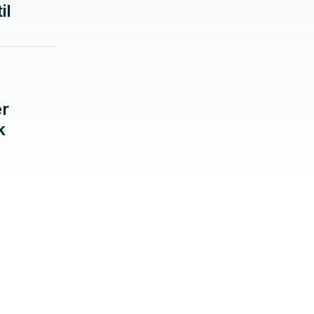
il
er
k