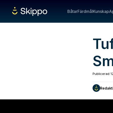
Båtar
Färdmål
Kunskap
A
Tuf
Sm
Publicerad
1
Redakt