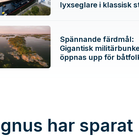
lyxseglare i klassisk st
Spännande färdmål:
Gigantisk militärbunk
öppnas upp för båtfol
gnus har sparat