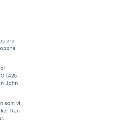
pulära
döppna
tor
HO (425
sen John
en som vi
Poker Run
r.