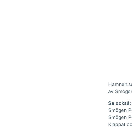
Hamnen.se 
av Smögen
Se också:
Smögen Po
Smögen Po
Klappat o