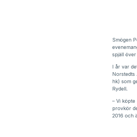
Smögen Po
evenemang
spjäll över
I år var d
Norstedts 
hk) som ge
Rydell.
– Vi köpte
provkör de
2016 och är