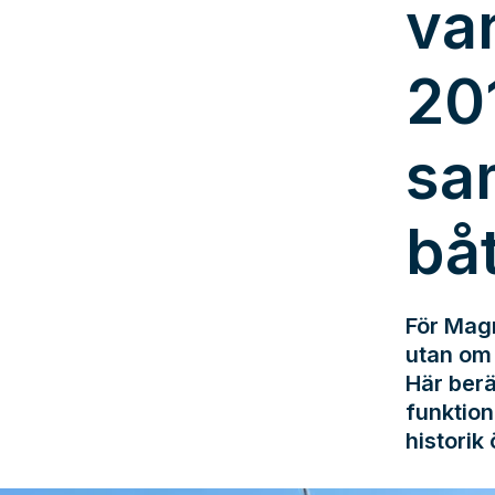
va
20
sa
bå
För Magn
utan om 
Här berä
funktion
historik 