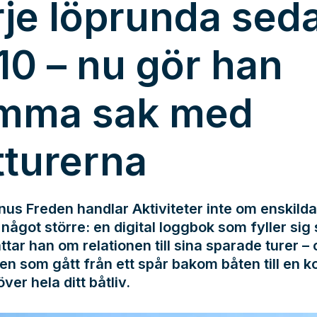
rje löprunda sed
10 – nu gör han
mma sak med
tturerna
us Freden handlar Aktiviteter inte om enskilda
något större: en digital loggbok som fyller sig s
ttar han om relationen till sina sparade turer –
en som gått från ett spår bakom båten till en k
över hela ditt båtliv.