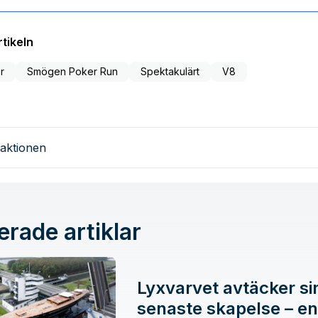
tikeln
r
Smögen Poker Run
Spektakulärt
V8
aktionen
erade artiklar
Lyxvarvet avtäcker si
senaste skapelse – en