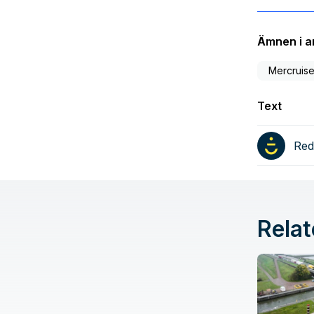
Ämnen i ar
Mercruise
Text
Red
Relat