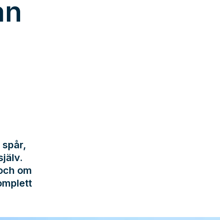
an
 spår,
jälv.
 och om
omplett