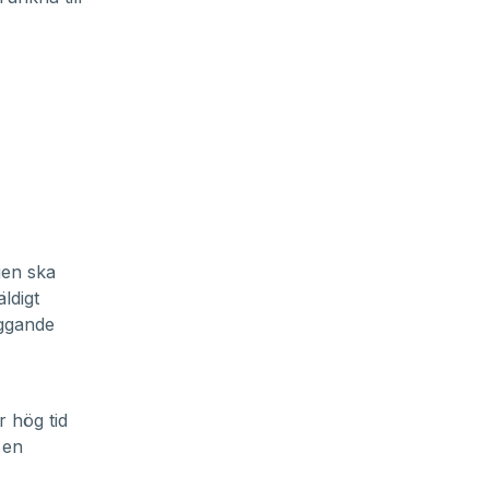
gen ska
ldigt
yggande
r hög tid
 en