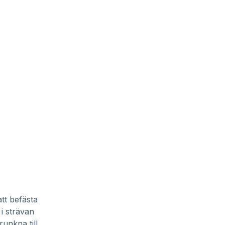
att befästa
i strävan
unkna till