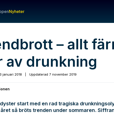
ppen
Nyheter
ndbrott – allt fär
r av drunkning
3 januari 2018
|
Uppdaterad
7 november 2019
ionen
 dyster start med en rad tragiska drunkningsol
å året så bröts trenden under sommaren. Siffran