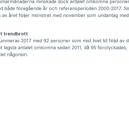
marmånaderna minskade dock antalet omkomna personer k
d både föregående år och referensperioden 2000-2017. Si
n av året följer mönstret med november som undantag med 
 trendbrott
summeras 2017 med 92 personer som mist livet till följd av 
et lägsta antalet omkomna sedan 2011, då 95 förolyckades, 
alet någonsin.