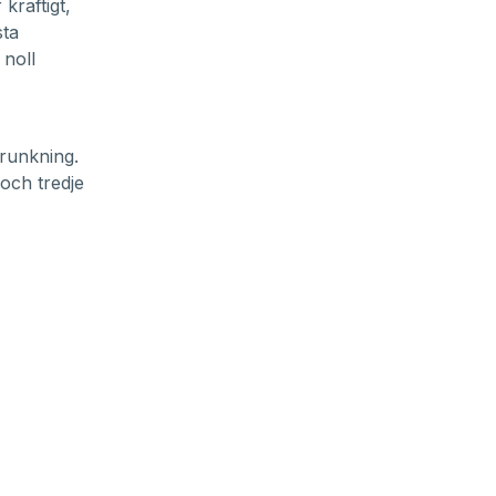
raftigt,
sta
noll
drunkning.
och tredje