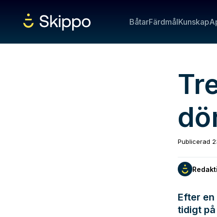
Båtar
Färdmål
Kunskap
A
Tre
dö
Publicerad
2
Redakt
Efter en
tidigt p