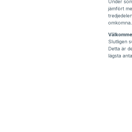
Under som
jämfört me
tredjedele
omkomna.
Välkommet
Slutligen 
Detta är d
lägsta ant