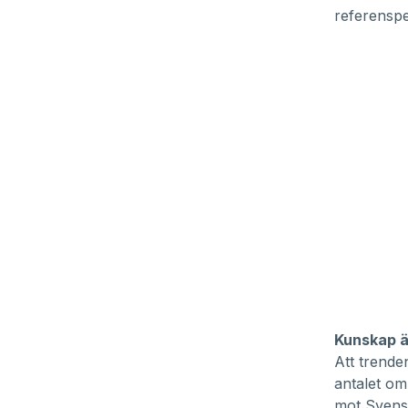
referenspe
Kunskap är
Att trenden
antalet om
mot Svensk