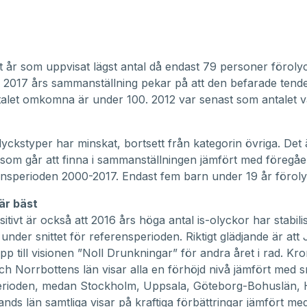
t år som uppvisat lägst antal då endast 79 personer förolyc
 2017 års sammanställning pekar på att den befarade tend
ntalet omkomna är under 100. 2012 var senast som antalet 
lyckstyper har minskat, bortsett från kategorin övriga. Det 
som går att finna i sammanställningen jämfört med föregå
nsperioden 2000-2017. Endast fem barn under 19 år föroly
är bäst
itivt är också att 2016 års höga antal is-olyckor har stabili
nder snittet för referensperioden. Riktigt glädjande är att
upp till visionen ”Noll Drunkningar” för andra året i rad. Kr
ch Norrbottens län visar alla en förhöjd nivå jämfört med sn
erioden, medan Stockholm, Uppsala, Göteborg-Bohuslän, 
nds län samtliga visar på kraftiga förbättringar jämfört me