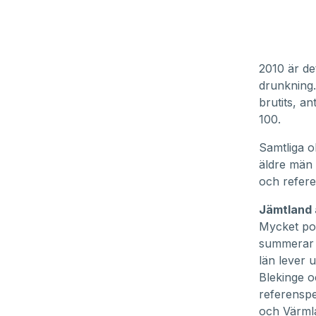
2010 är de
drunkning.
brutits, a
100.
Samtliga o
äldre män 
och refere
Jämtland 
Mycket pos
summerar u
län lever 
Blekinge o
referensp
och Värmla