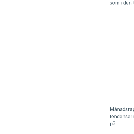
som i den 
Månadsrapp
tendensern
på.