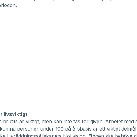
rioden.
 livsviktigt
 brutits är viktigt, men kan inte tas för given. Arbetet med 
komna personer under 100 på årsbasis är ett viktigt delmål 
a Livräddningssällskapets Nollvision, ”Ingen ska behöva dr