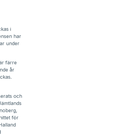
kas i
ensen har
var under
är färre
ende år
ckas.
serats och
 Jämtlands
onoberg,
ittet för
Halland
d