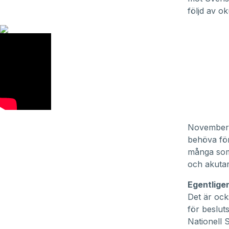
följd av o
November m
behöva föro
många som 
och akutarb
Egentlige
Det är ocks
för besluts
Nationell 