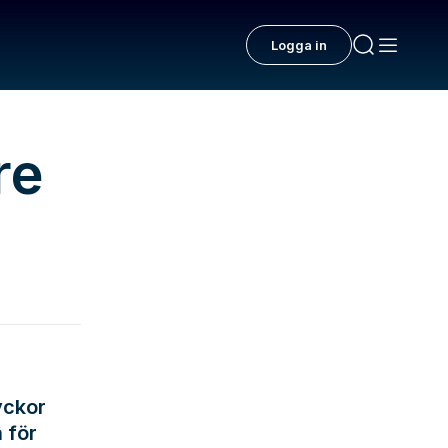
Logga in
re
yckor
 för