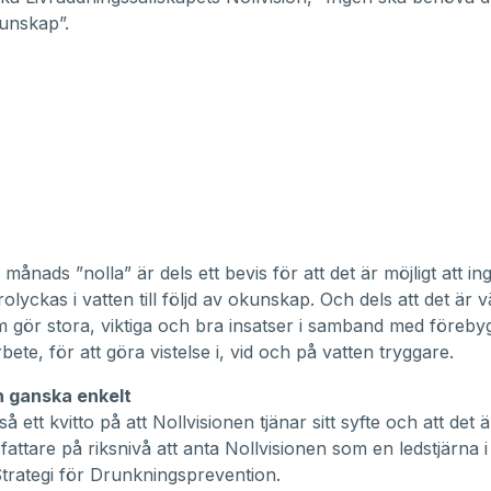
kunskap”.
ånads ”nolla” är dels ett bevis för att det är möjligt att in
lyckas i vatten till följd av okunskap. Och dels att det är vä
gör stora, viktiga och bra insatser i samband med föreb
ete, för att göra vistelse i, vid och på vatten tryggare.
n ganska enkelt
å ett kvitto på att Nollvisionen tjänar sitt syfte och att det ä
fattare på riksnivå att anta Nollvisionen som en ledstjärna i
Strategi för Drunkningsprevention.