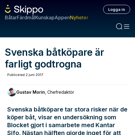
Logga in
Båtar
Färdmål
Kunskap
Appen
Nyheter
Svenska båtköpare är
farligt godtrogna
Publicerad
2 juni 2017
Gustav Morin
,
Chefredaktör
Svenska båtköpare tar stora risker när de
köper båt, visar en undersökning som
Blocket gjort i samarbete med Kantar
Sifo. Nästan hälften gjorde inget för att