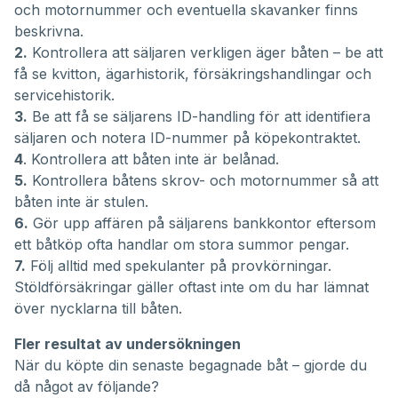
och motornummer och eventuella skavanker finns
beskrivna.
2.
Kontrollera att säljaren verkligen äger båten – be att
få se kvitton, ägarhistorik, försäkringshandlingar och
servicehistorik.
3.
Be att få se säljarens ID-handling för att identifiera
säljaren och notera ID-nummer på köpekontraktet.
4
. Kontrollera att båten inte är belånad.
5.
Kontrollera båtens skrov- och motornummer så att
båten inte är stulen.
6.
Gör upp affären på säljarens bankkontor eftersom
ett båtköp ofta handlar om stora summor pengar.
7.
Följ alltid med spekulanter på provkörningar.
Stöldförsäkringar gäller oftast inte om du har lämnat
över nycklarna till båten.
Fler resultat av undersökningen
När du köpte din senaste begagnade båt – gjorde du
då något av följande?