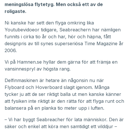
meningslösa flytetyg. Men också ett av de
roligaste.
Ni kanske har sett den flyga omkring lika
Youtubevidoeor tidigare, Seabreachern har nämligen
funnits i cirka tio år och har, hör och häpna, fått
designpris av till synes superseriösa Time Magazine år
2006.
Vi på Hamnen.se hyllar dem gärna för att främja en
vansinnespryl av högsta rang.
Delfinmaskinen är hetare än någonsin nu när
Flyboard
och
Hoverboard
slagit igenom. Många
tycker ju att de ser riktigt balla ut men kanske känner
att fysiken inte riktigt är den rätta för att flyga runt och
balansera på en planka tio meter upp i luften.
– Vi har byggt Seabreacher för lata människor. Den är
säker och enkel att köra men samtidigt ett vilddjur –