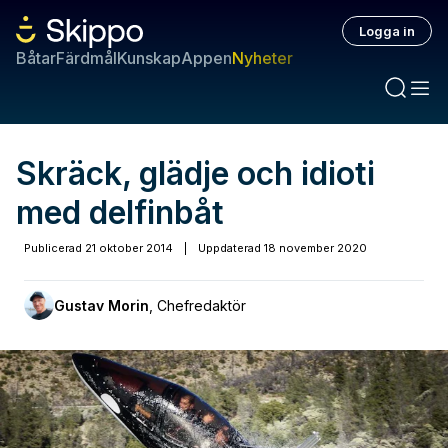
Logga in
Båtar
Färdmål
Kunskap
Appen
Nyheter
Skräck, glädje och idioti
med delfinbåt
Publicerad
21 oktober 2014
|
Uppdaterad
18 november 2020
Gustav Morin
,
Chefredaktör