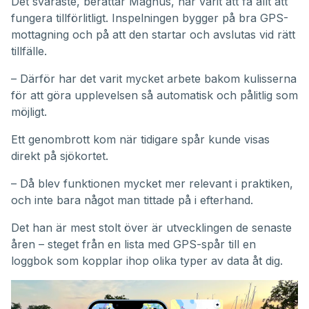
Det svåraste, berättar Magnus, har varit att få allt att
fungera tillförlitligt. Inspelningen bygger på bra GPS-
mottagning och på att den startar och avslutas vid rätt
tillfälle.
– Därför har det varit mycket arbete bakom kulisserna
för att göra upplevelsen så automatisk och pålitlig som
möjligt.
Ett genombrott kom när tidigare spår kunde visas
direkt på sjökortet.
– Då blev funktionen mycket mer relevant i praktiken,
och inte bara något man tittade på i efterhand.
Det han är mest stolt över är utvecklingen de senaste
åren – steget från en lista med GPS-spår till en
loggbok som kopplar ihop olika typer av data åt dig.