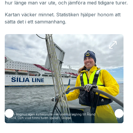
hur länge man var ute, och jämföra med tidigare turer.
Kartan väcker minnet. Statistiken hjälper honom att
sätta det i ett sammanhang.
Från Magnus egen kamerarulle – en sommarsegling till Åland
Frå
2024. Och visst finns turen sparad i Skippo.
1/5
2024