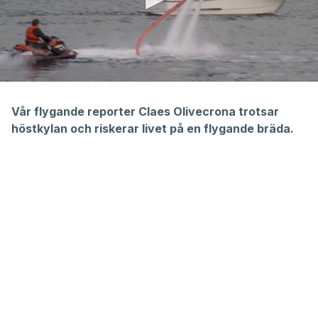
0
seconds
of
Vår flygande reporter Claes Olivecrona trotsar
3
höstkylan och riskerar livet på en flygande bräda.
minutes,
44
seconds