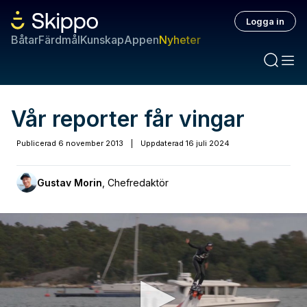
Logga in
Båtar
Färdmål
Kunskap
Appen
Nyheter
Vår reporter får vingar
Publicerad
6 november 2013
|
Uppdaterad
16 juli 2024
Gustav Morin
,
Chefredaktör