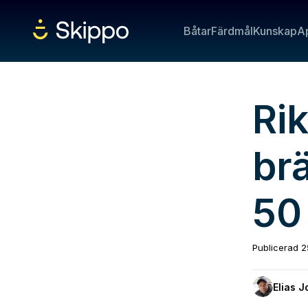
Båtar
Färdmål
Kunskap
A
Ri
br
50
Publicerad
2
Elias 