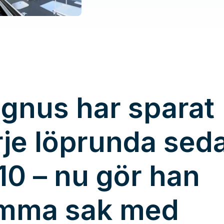
gnus har sparat
rje löprunda sed
10 – nu gör han
mma sak med