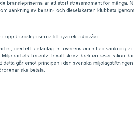
e bränslepriserna är ett stort stressmoment för många. 
g om sänkning av bensin- och dieselskatten klubbats igenom
ver upp bränslepriserna till nya rekordnivåer
artier, med ett undantag, är överens om att en sänkning är
 Miljöpartiets Lorentz Tovatt skrev dock en reservation dä
tt detta går emot principen i den svenska miljölagstiftningen
rorenar ska betala.