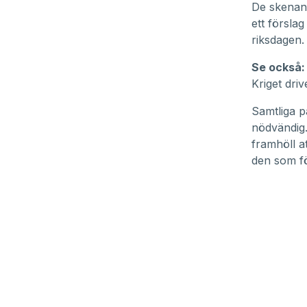
De skenand
ett försla
riksdagen.
Se också:
Kriget dri
Samtliga p
nödvändig.
framhöll a
den som fö