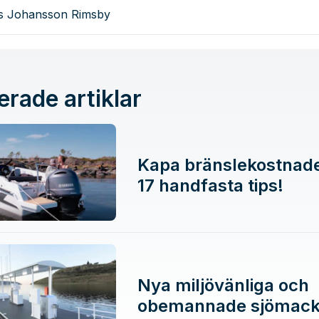
as Johansson Rimsby
erade artiklar
Kapa bränslekostnad
17 handfasta tips!
Nya miljövänliga och
obemannade sjömack