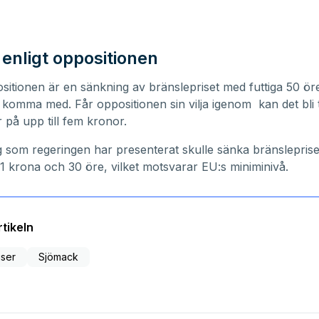
e enligt oppositionen
ositionen är en sänkning av bränslepriset med futtiga 50 öre
 komma med. Får oppositionen sin vilja igenom kan det bli 
 på upp till fem kronor.
g som regeringen har presenterat skulle sänka bränslepris
e 1 krona och 30 öre, vilket motsvarar EU:s miniminivå.
tikeln
iser
Sjömack