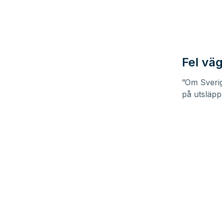
Fel väg
”Om Sverig
på utsläpp 