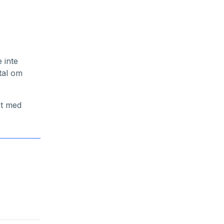
 inte
tal om
et med