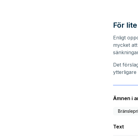
För lit
Enligt opp
mycket att
sänkningar
Det försla
ytterligar
Ämnen i ar
Bränslepr
Text