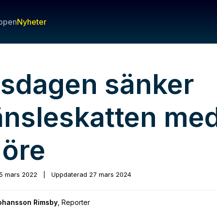
ppen
Nyheter
ksdagen sänker
änsleskatten me
 öre
5 mars 2022
|
Uppdaterad
27 mars 2024
Johansson Rimsby
,
Reporter