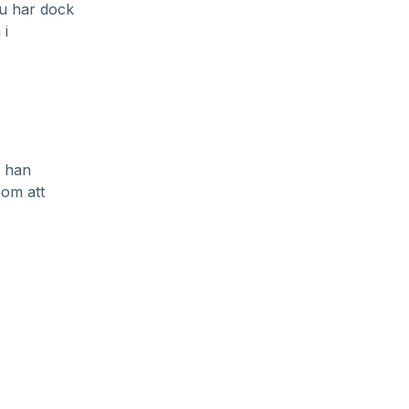
Nu har dock
 i
r han
 om att