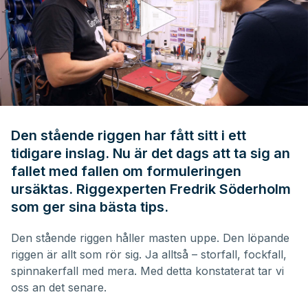
0
seconds
of
Den stående riggen har fått sitt i ett
14
tidigare inslag. Nu är det dags att ta sig an
minutes,
11
fallet med fallen om formuleringen
seconds
ursäktas. Riggexperten Fredrik Söderholm
som ger sina bästa tips.
Den stående riggen håller masten uppe. Den löpande
riggen är allt som rör sig. Ja alltså – storfall, fockfall,
spinnakerfall med mera. Med detta konstaterat tar vi
oss an det senare.