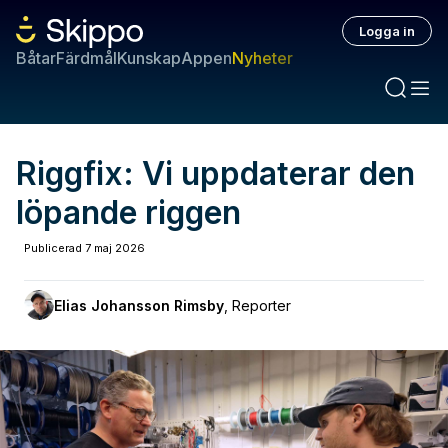
Logga in
Båtar
Färdmål
Kunskap
Appen
Nyheter
Riggfix: Vi uppdaterar den
löpande riggen
Publicerad
7 maj 2026
Elias Johansson Rimsby
,
Reporter