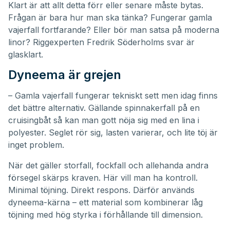
Klart är att allt detta förr eller senare måste bytas.
Frågan är bara hur man ska tänka? Fungerar gamla
vajerfall fortfarande? Eller bör man satsa på moderna
linor? Riggexperten Fredrik Söderholms svar är
glasklart.
Dyneema är grejen
– Gamla vajerfall fungerar tekniskt sett men idag finns
det bättre alternativ. Gällande spinnakerfall på en
cruisingbåt så kan man gott nöja sig med en lina i
polyester. Seglet rör sig, lasten varierar, och lite töj är
inget problem.
När det gäller storfall, fockfall och allehanda andra
försegel skärps kraven. Här vill man ha kontroll.
Minimal töjning. Direkt respons. Därför används
dyneema-kärna – ett material som kombinerar låg
töjning med hög styrka i förhållande till dimension.