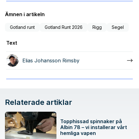
Ämnen i artikeln
Gotland runt
Gotland Runt 2026
Rigg
Segel
Text
Elias Johansson Rimsby
Relaterade artiklar
Topphissad spinnaker på
Albin 78 – vi installerar vårt
hemliga vapen