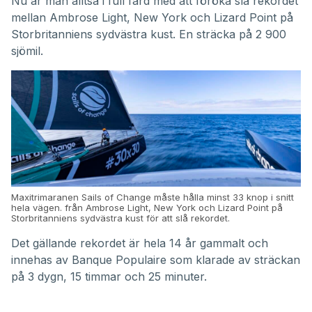
Nu är man alltså i full färd med att föröka slå rekordet
mellan Ambrose Light, New York och Lizard Point på
Storbritanniens sydvästra kust. En sträcka på 2 900
sjömil.
Maxitrimaranen Sails of Change måste hålla minst 33 knop i snitt
hela vägen. från Ambrose Light, New York och Lizard Point på
Storbritanniens sydvästra kust för att slå rekordet.
Det gällande rekordet är hela 14 år gammalt och
innehas av Banque Populaire som klarade av sträckan
på 3 dygn, 15 timmar och 25 minuter.