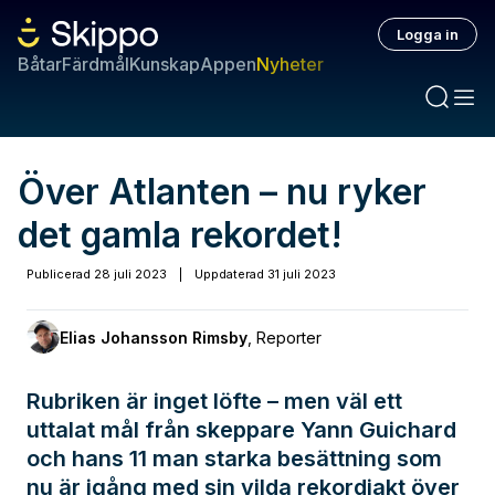
Logga in
Båtar
Färdmål
Kunskap
Appen
Nyheter
Över Atlanten – nu ryker
det gamla rekordet!
Publicerad
28 juli 2023
|
Uppdaterad
31 juli 2023
Elias Johansson Rimsby
,
Reporter
Rubriken är inget löfte – men väl ett
uttalat mål från skeppare Yann Guichard
och hans 11 man starka besättning som
nu är igång med sin vilda rekordjakt över