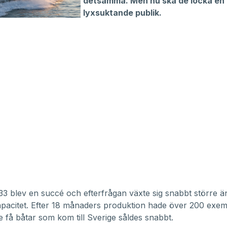
detsamma. Men nu ska de locka en
lyxsuktande publik.
33 blev en succé och efterfrågan växte sig snabbt större ä
pacitet. Efter 18 månaders produktion hade över 200 exemp
e få båtar som kom till Sverige såldes snabbt.