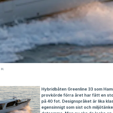
 H.
Hybridbåten Greenline 33 som Ham
provkörde förra året har fått en st
på 40 fot. Designspråket är lika kla
egensinnigt som sist och miljötänke