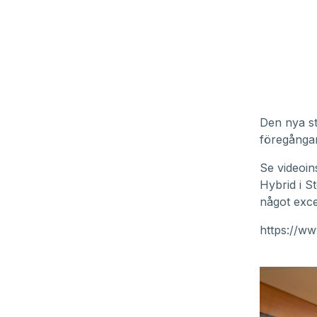
Den nya st
föregångar
Se videoin
Hybrid i S
något exce
https://w