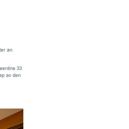
ter än
eenline 33
kap av den