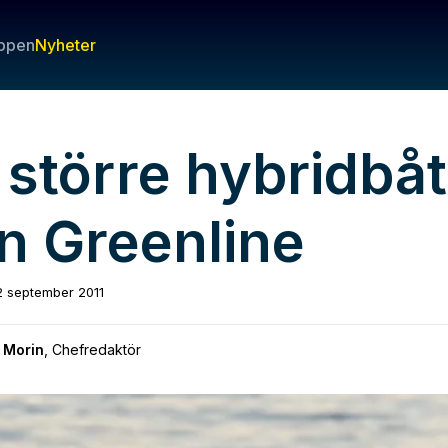
ppen
Nyheter
 större hybridbåt
ån Greenline
2 september 2011
 Morin
,
Chefredaktör