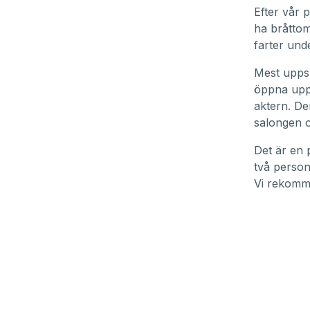
Efter vår 
ha bråttom
farter und
Mest uppsk
öppna upp 
aktern. De
salongen 
Det är en p
två person
Vi rekomme