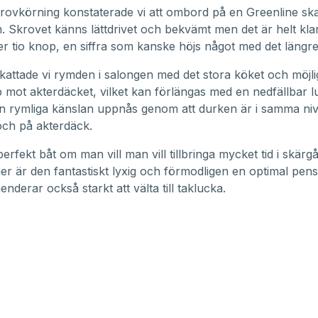
provkörning konstaterade vi att ombord på en Greenline sk
. Skrovet känns lättdrivet och bekvämt men det är helt klar
er tio knop, en siffra som kanske höjs något med det längr
attade vi rymden i salongen med det stora köket och möjli
mot akterdäcket, vilket kan förlängas med en nedfällbar l
n rymliga känslan uppnås genom att durken är i samma niv
och på akterdäck.
erfekt båt om man vill man vill tillbringa mycket tid i skärg
er är den fantastiskt lyxig och förmodligen en optimal pens
nderar också starkt att välta till taklucka.