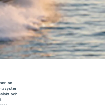
nen.se
orasyster
ssiskt och
t