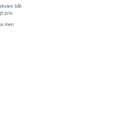
bekväm båt
t pris.
iga men