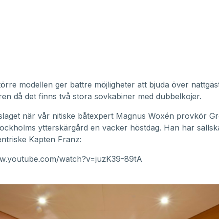
örre modellen ger bättre möjligheter att bjuda över nattgäs
en då det finns två stora sovkabiner med dubbelkojer.
slaget när vår nitiske båtexpert Magnus Woxén provkör Gr
tockholms ytterskärgård en vacker höstdag. Han har sälls
ntriske Kapten Franz:
ww.youtube.com/watch?v=juzK39-89tA