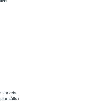
 mer
n varvets
lar sålts i