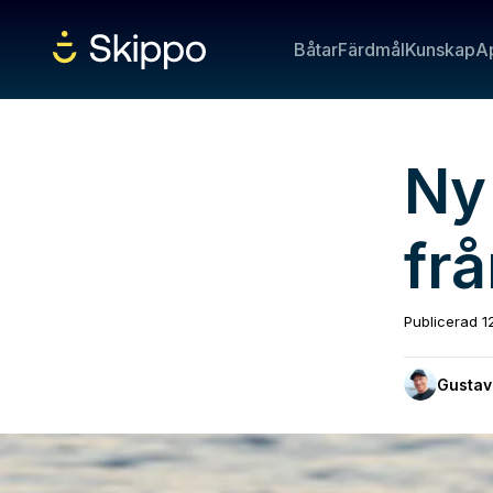
Båtar
Färdmål
Kunskap
A
Ny
fr
Publicerad
1
Gustav