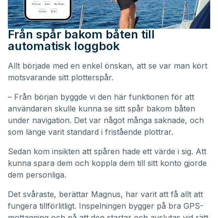
Från spår bakom båten till
automatisk loggbok
Allt började med en enkel önskan, att se var man kört
motsvarande sitt plotterspår.
– Från början byggde vi den här funktionen för att
användaren skulle kunna se sitt spår bakom båten
under navigation. Det var något många saknade, och
som länge varit standard i fristående plottrar.
Sedan kom insikten att spåren hade ett värde i sig. Att
kunna spara dem och koppla dem till sitt konto gjorde
dem personliga.
Det svåraste, berättar Magnus, har varit att få allt att
fungera tillförlitligt. Inspelningen bygger på bra GPS-
mottagning och på att den startar och avslutas vid rätt