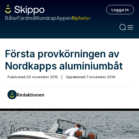
Logga in
Båtar
Färdmål
Kunskap
Appen
Nyheter
Första provkörningen av
Nordkapps aluminiumbåt
Publicerad
20 november 2015
|
Uppdaterad
7 november 2019
Redaktionen