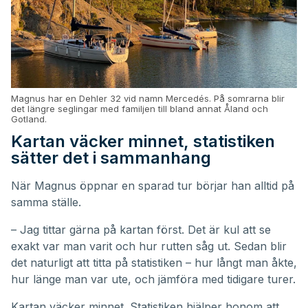
Magnus har en Dehler 32 vid namn Mercedés. På somrarna blir
det längre seglingar med familjen till bland annat Åland och
Gotland.
Kartan väcker minnet, statistiken
sätter det i sammanhang
När Magnus öppnar en sparad tur börjar han alltid på
samma ställe.
– Jag tittar gärna på kartan först. Det är kul att se
exakt var man varit och hur rutten såg ut. Sedan blir
det naturligt att titta på statistiken – hur långt man åkte,
hur länge man var ute, och jämföra med tidigare turer.
Kartan väcker minnet. Statistiken hjälper honom att