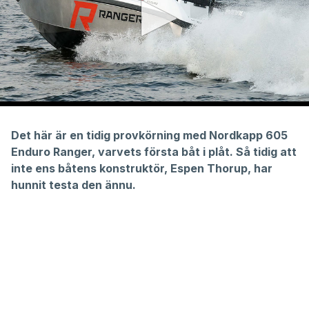
0
seconds
of
Det här är en tidig provkörning med Nordkapp 605
3
Enduro Ranger, varvets första båt i plåt. Så tidig att
minutes,
58
inte ens båtens konstruktör, Espen Thorup, har
seconds
hunnit testa den ännu.