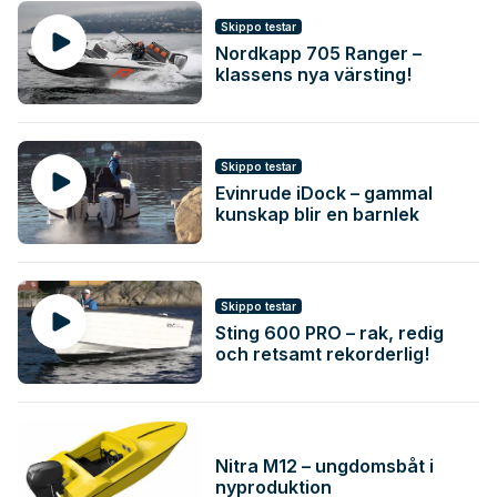
Skippo testar
Nordkapp 705 Ranger –
klassens nya värsting!
Skippo testar
Evinrude iDock – gammal
kunskap blir en barnlek
Skippo testar
Sting 600 PRO – rak, redig
och retsamt rekorderlig!
Nitra M12 – ungdomsbåt i
nyproduktion