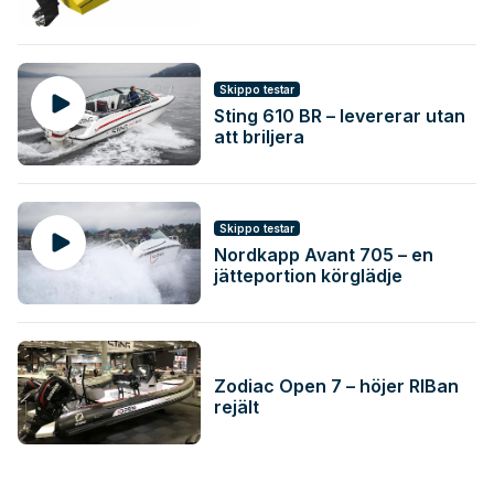
Skippo testar
Sting 610 BR – levererar utan
att briljera
Skippo testar
Nordkapp Avant 705 – en
jätteportion körglädje
Zodiac Open 7 – höjer RIBan
rejält