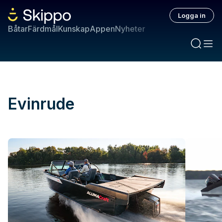
Logga in
Båtar
Färdmål
Kunskap
Appen
Nyheter
Evinrude