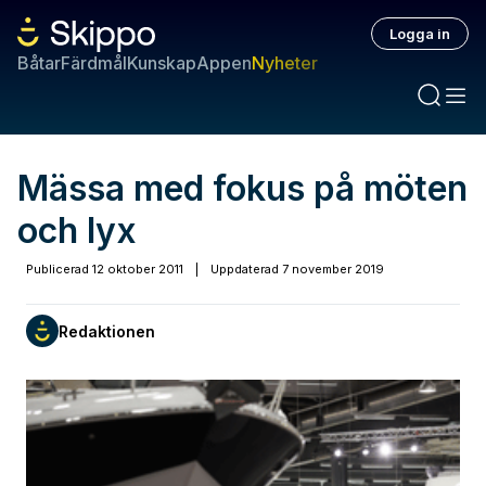
Logga in
Båtar
Färdmål
Kunskap
Appen
Nyheter
Mässa med fokus på möten
och lyx
Publicerad
12 oktober 2011
|
Uppdaterad
7 november 2019
Redaktionen