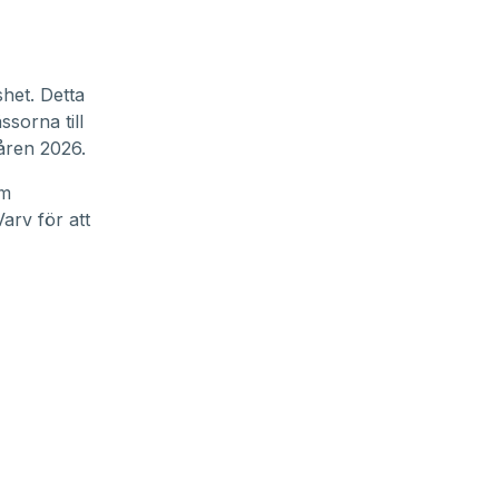
het. Detta
ässorna
till
åren 2026.
am
arv för att