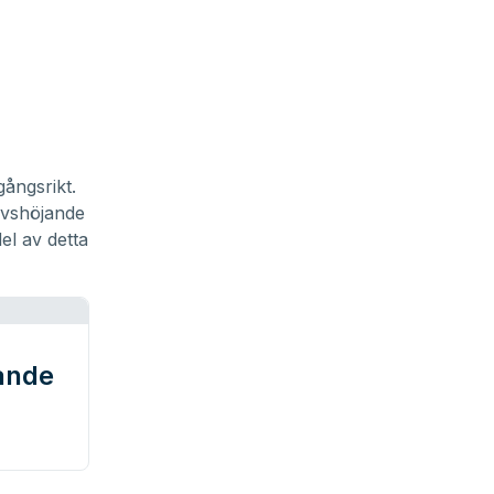
ångsrikt.
livshöjande
del av detta
tande