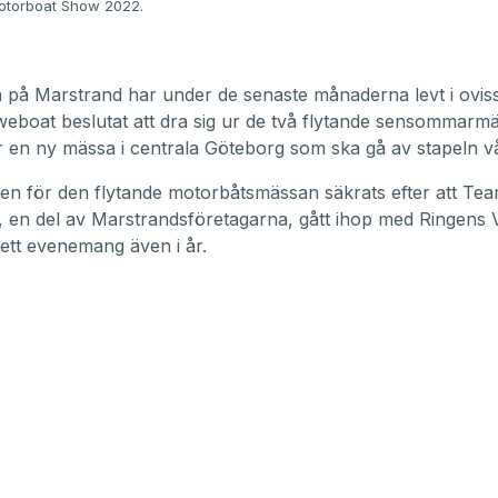
otorboat Show 2022.
på Marstrand har under de senaste månaderna levt i oviss
Sweboat beslutat att
dra sig ur de två flytande sensommarm
 en ny mässa i centrala Göteborg som ska gå av stapeln v
en för den flytande motorbåtsmässan säkrats efter att Te
 en del av Marstrandsföretagarna, gått ihop med Ringens V
ett evenemang även i år.