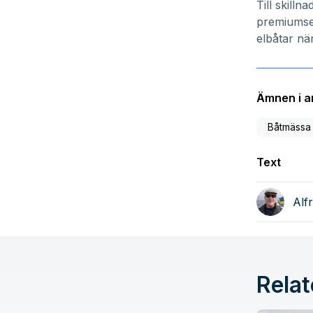
Till skilln
premiumse
elbåtar nä
Ämnen i ar
Båtmässa
Text
Alf
Relat