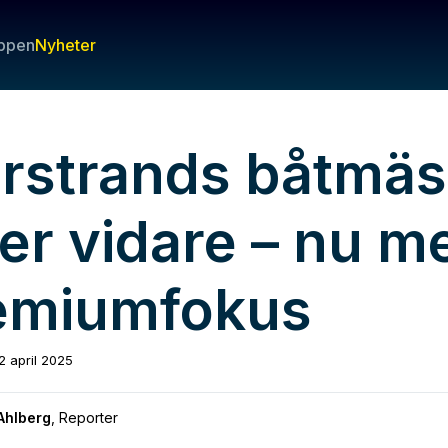
ppen
Nyheter
rstrands båtmäs
ver vidare – nu m
emiumfokus
2 april 2025
Ahlberg
,
Reporter