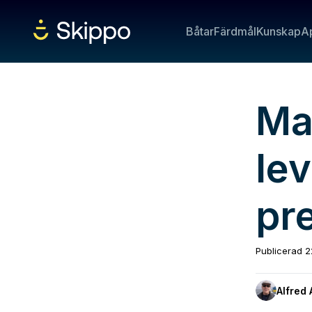
Båtar
Färdmål
Kunskap
A
Ma
le
pr
Publicerad
2
Alfred 