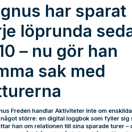
gnus har sparat
rje löprunda sed
10 – nu gör han
mma sak med
tturerna
us Freden handlar Aktiviteter inte om enskilda
något större: en digital loggbok som fyller sig s
ttar han om relationen till sina sparade turer –