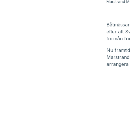
Marstrand M
Båtmässan 
efter att 
förmån för
Nu framtid
Marstrand,
arrangera 