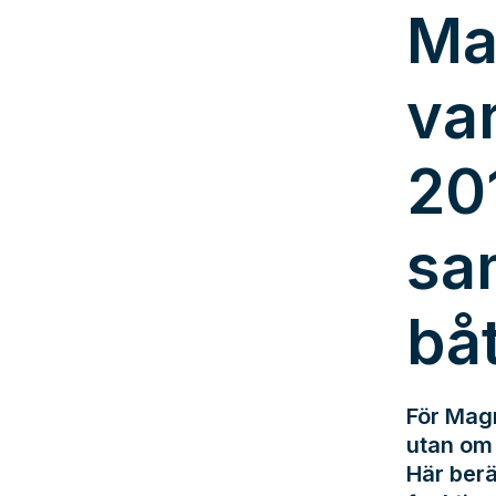
Ma
va
20
sa
bå
För Magn
utan om 
Här berä