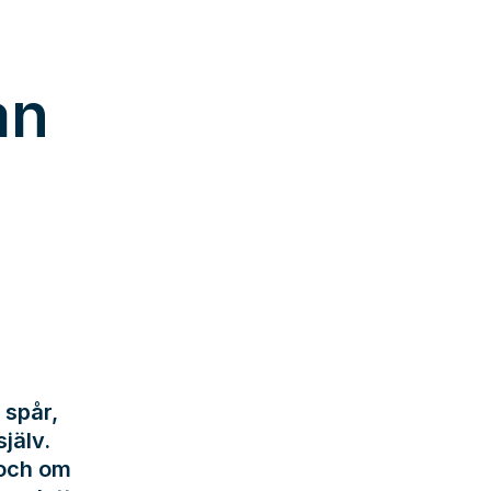
an
 spår,
jälv.
 och om