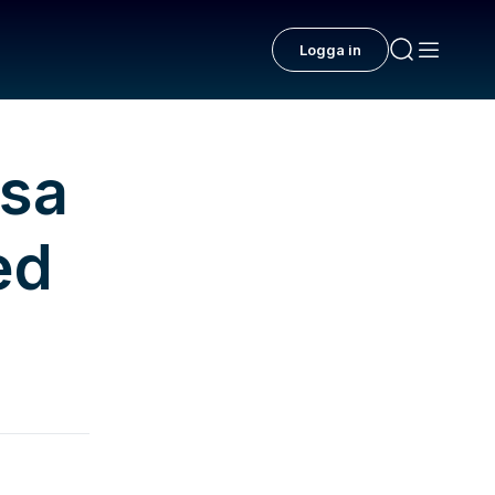
Logga in
sa
ed