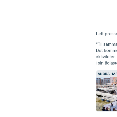
I ett pres
”Tillsamma
Det kommer
aktiviteter
i sin ädlas
ANDRA HAR