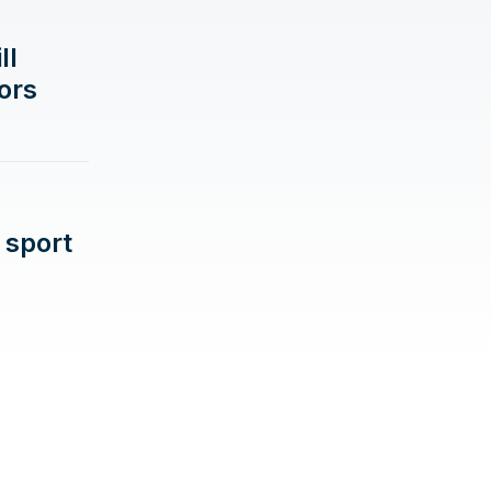
ll
ors
 sport