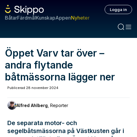
Logga in
Båtar
Färdmål
Kunskap
Appen
Nyheter
Öppet Varv tar över –
andra flytande
båtmässorna lägger ner
Publicerad
28 november 2024
Alfred Ahlberg
,
Reporter
De separata motor- och
segelbåtsmässorna på Västkusten går i