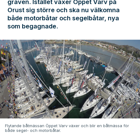
graven. Istället växer Öppet Varv på
Orust sig större och ska nu välkomna
både motorbåtar och segelbåtar, nya
som begagnade.
Flytande båtmässan Öppet Varv växer och blir en båtmässa för
både segel- och motorbåtar.