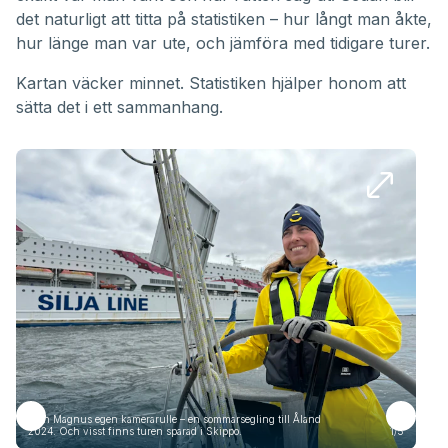
det naturligt att titta på statistiken – hur långt man åkte,
hur länge man var ute, och jämföra med tidigare turer.
Kartan väcker minnet. Statistiken hjälper honom att
sätta det i ett sammanhang.
Från Magnus egen kamerarulle – en sommarsegling till Åland
Frå
2024. Och visst finns turen sparad i Skippo.
1/5
2024