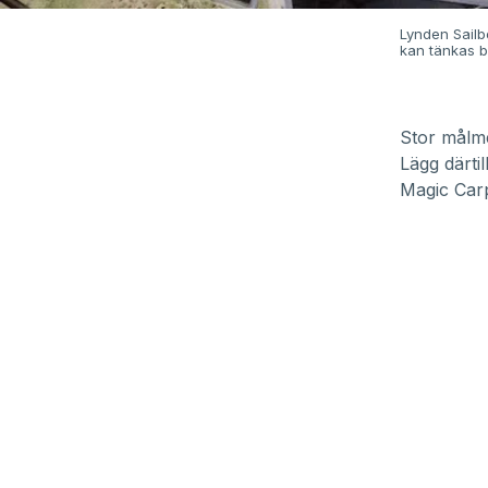
Lynden Sailb
kan tänkas be
Stor målme
Lägg därtil
Magic Carp