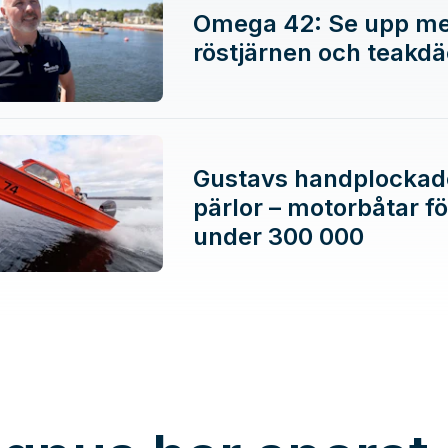
Omega 42: Se upp m
röstjärnen och teakdä
Gustavs handplockad
pärlor – motorbåtar fö
under 300 000