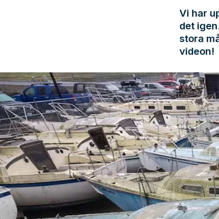
Vi har 
det igen.
stora må
videon!