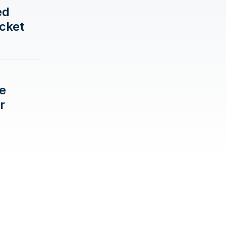
ed
cket
e
r