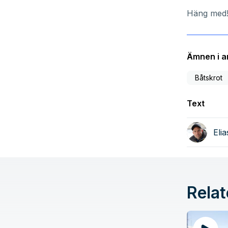
Häng med
Ämnen i ar
Båtskrot
Text
Eli
Relat