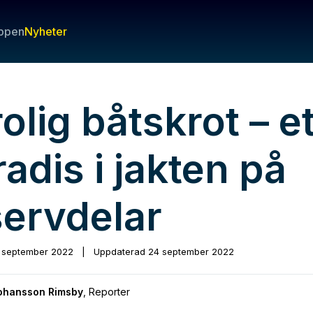
ppen
Nyheter
olig båtskrot – et
adis i jakten på
servdelar
 september 2022
|
Uppdaterad
24 september 2022
Johansson Rimsby
,
Reporter