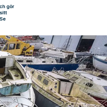
ch gör
sitt
 Se