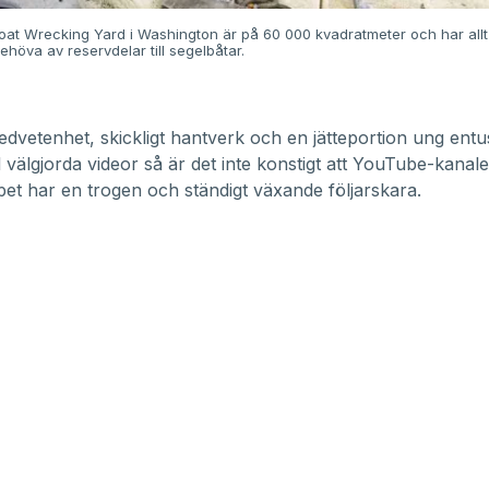
oat Wrecking Yard i Washington är på 60 000 kvadratmeter och har all
höva av reservdelar till segelbåtar.
dvetenhet, skickligt hantverk och en jätteportion ung entu
l välgjorda videor så är det inte konstigt att YouTube-kanale
et har en trogen och ständigt växande följarskara.