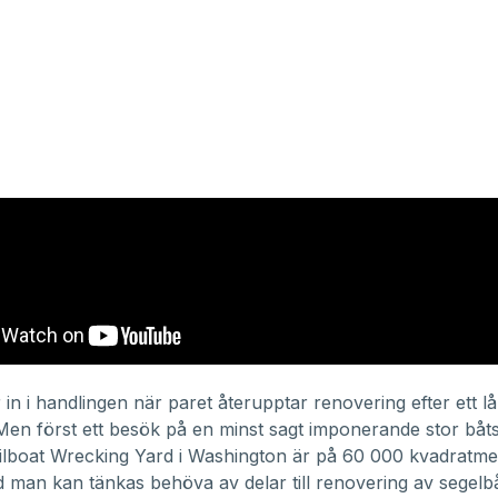
in i handlingen när paret återupptar renovering efter ett l
Men först ett besök på en minst sagt imponerande stor båts
ilboat Wrecking Yard
i Washington är på 60 000 kvadratme
ad man kan tänkas behöva av delar till renovering av segelbå