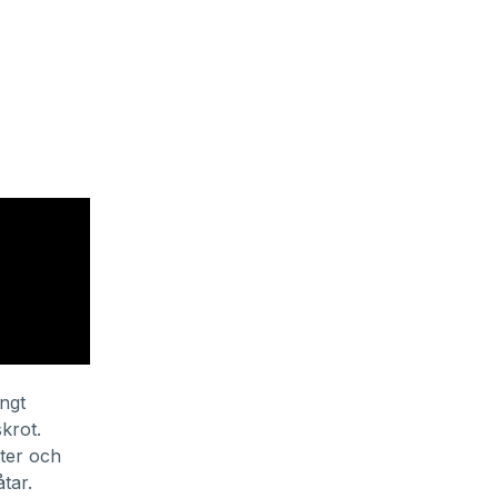
ångt
krot.
ter och
tar.