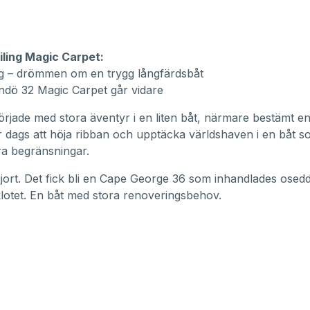
iling Magic Carpet:
g – drömmen om en trygg långfärdsbåt
indö 32 Magic Carpet går vidare
örjade med stora äventyr i en liten båt, närmare bestämt en
r dags att höja ribban och upptäcka världshaven i en båt s
ra begränsningar.
jort. Det fick bli en Cape George 36 som inhandlades osed
klotet. En båt med stora renoveringsbehov.