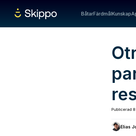
Båtar
Färdmål
Kunskap
A
Otr
par
re
Publicerad
8
Elias 