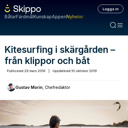
Logga in
Båtar
Färdmål
Kunskap
Appen
Nyheter
Kitesurfing i skärgården –
från klippor och båt
Publicerad
29 mars 2016
|
Uppdaterad
10 oktober 2019
Gustav Morin
,
Chefredaktör