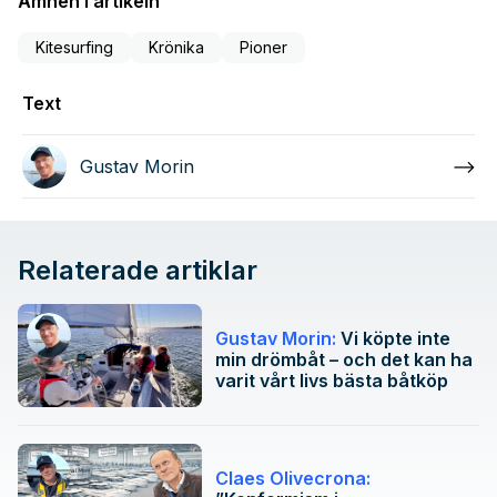
Ämnen i artikeln
Kitesurfing
Krönika
Pioner
Text
Gustav Morin
Relaterade artiklar
Gustav Morin:
Vi köpte inte
min drömbåt – och det kan ha
varit vårt livs bästa båtköp
Claes Olivecrona: