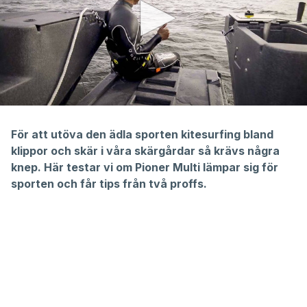
0
seconds
of
För att utöva den ädla sporten kitesurfing bland
7
klippor och skär i våra skärgårdar så krävs några
minutes,
14
knep. Här testar vi om Pioner Multi lämpar sig för
seconds
sporten och får tips från två proffs.