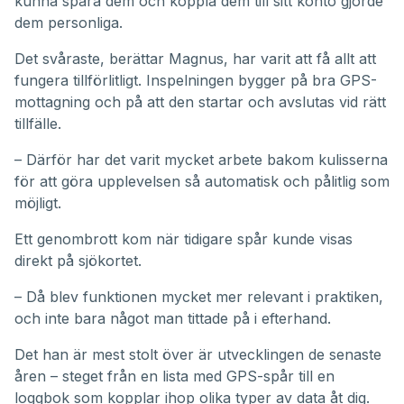
kunna spara dem och koppla dem till sitt konto gjorde
dem personliga.
Det svåraste, berättar Magnus, har varit att få allt att
fungera tillförlitligt. Inspelningen bygger på bra GPS-
mottagning och på att den startar och avslutas vid rätt
tillfälle.
– Därför har det varit mycket arbete bakom kulisserna
för att göra upplevelsen så automatisk och pålitlig som
möjligt.
Ett genombrott kom när tidigare spår kunde visas
direkt på sjökortet.
– Då blev funktionen mycket mer relevant i praktiken,
och inte bara något man tittade på i efterhand.
Det han är mest stolt över är utvecklingen de senaste
åren – steget från en lista med GPS-spår till en
loggbok som kopplar ihop olika typer av data åt dig.