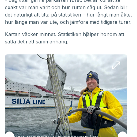
– Jag tittar gärna på kartan först. Det är kul att se
exakt var man varit och hur rutten såg ut. Sedan blir
det naturligt att titta på statistiken – hur långt man åkte,
hur länge man var ute, och jämföra med tidigare turer.
Kartan väcker minnet. Statistiken hjälper honom att
sätta det i ett sammanhang.