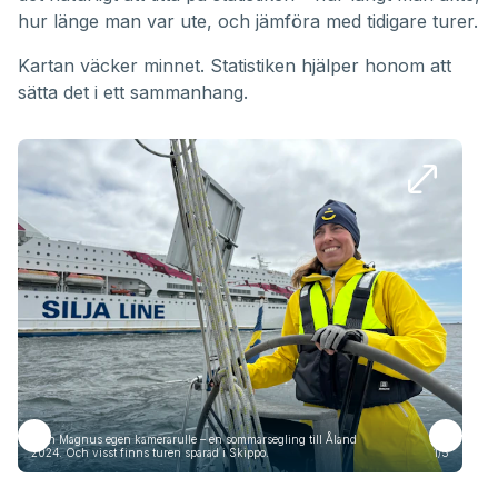
hur länge man var ute, och jämföra med tidigare turer.
Kartan väcker minnet. Statistiken hjälper honom att
sätta det i ett sammanhang.
Från Magnus egen kamerarulle – en sommarsegling till Åland
Frå
2024. Och visst finns turen sparad i Skippo.
1/5
2024