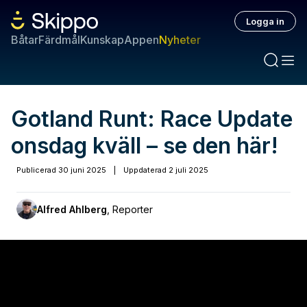
Logga in
Båtar
Färdmål
Kunskap
Appen
Nyheter
Gotland Runt: Race Update
onsdag kväll – se den här!
Publicerad
30 juni 2025
|
Uppdaterad
2 juli 2025
Alfred Ahlberg
,
Reporter