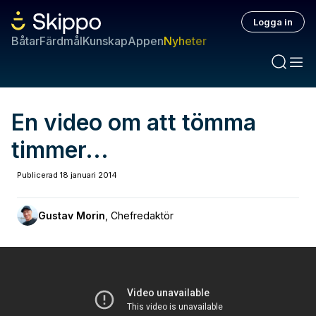
Logga in
Båtar
Färdmål
Kunskap
Appen
Nyheter
En video om att tömma
timmer...
Publicerad
18 januari 2014
Gustav Morin
,
Chefredaktör