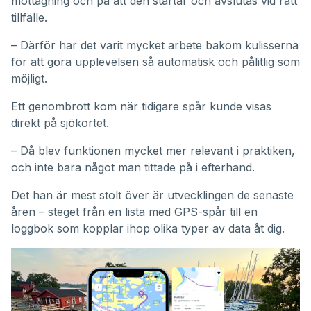
mottagning och på att den startar och avslutas vid rätt
tillfälle.
– Därför har det varit mycket arbete bakom kulisserna
för att göra upplevelsen så automatisk och pålitlig som
möjligt.
Ett genombrott kom när tidigare spår kunde visas
direkt på sjökortet.
– Då blev funktionen mycket mer relevant i praktiken,
och inte bara något man tittade på i efterhand.
Det han är mest stolt över är utvecklingen de senaste
åren – steget från en lista med GPS-spår till en
loggbok som kopplar ihop olika typer av data åt dig.