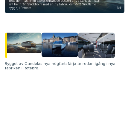
Trots den näst intill explosionsartade succén drivs Candela i stort
sett helt från Stockholm med en ny fabrik, där P-12 Snuttarna
byggs, i Rotebro.
1/4
Fler
såkl
Bygget av Candelas nya högfartsfärja är redan igång i nya
fabriken i Rotebro.