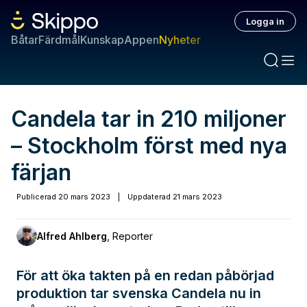
Logga in
Båtar
Färdmål
Kunskap
Appen
Nyheter
Candela tar in 210 miljoner
– Stockholm först med nya
färjan
Publicerad
20 mars 2023
|
Uppdaterad
21 mars 2023
Alfred Ahlberg
,
Reporter
För att öka takten på en redan påbörjad
produktion tar svenska Candela nu in