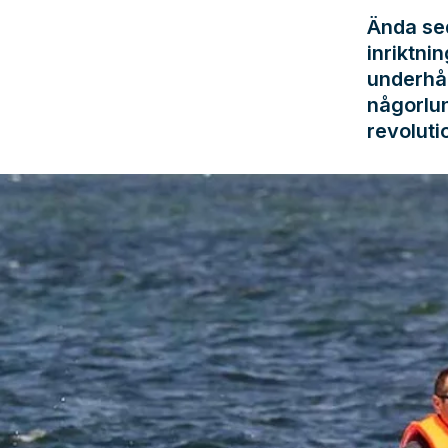
Ända sed
inriktni
underhål
någorlun
revoluti