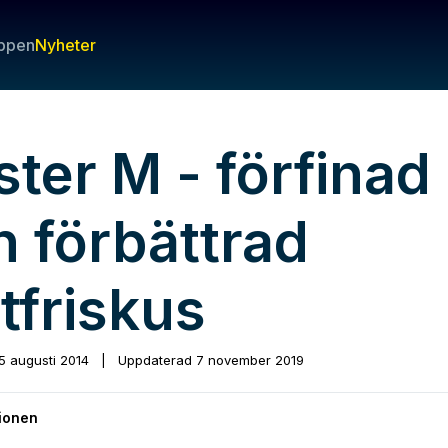
ppen
Nyheter
ter M - förfinad
h förbättrad
tfriskus
5 augusti 2014
|
Uppdaterad
7 november 2019
ionen