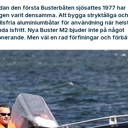
an den första Busterbåten sjösattes 1977 har
ngen varit densamma. Att bygga stryktåliga oc
lsfria aluminiumbåtar för användning när helst
da isfritt. Nya Buster M2 bjuder inte på något
onerande. Men väl en rad förfiningar och förbät