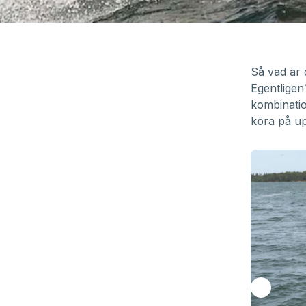
Så vad är 
Egentligen?
kombinatio
köra på up