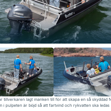
llverkaren lagt manken till för att skapa en så skyddad förar
n i pulpeten är böjd så att fartvind och rykvatten ska ledas b