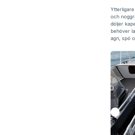
Ytterligar
och noggra
döljer kap
behöver la
agn, spö o