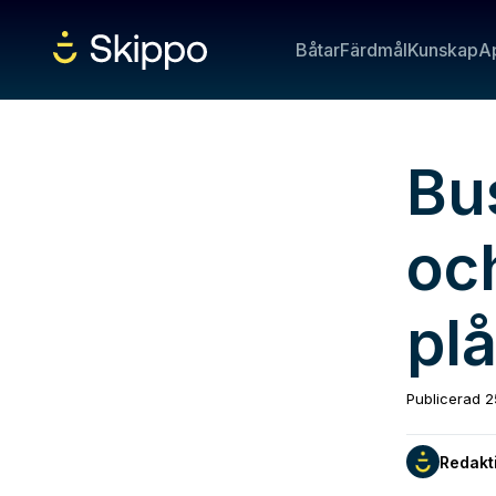
Båtar
Färdmål
Kunskap
A
Bus
oc
plå
Publicerad
2
Redakt