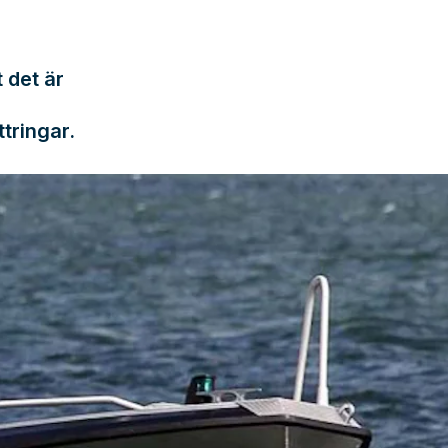
h
 det är
tringar.