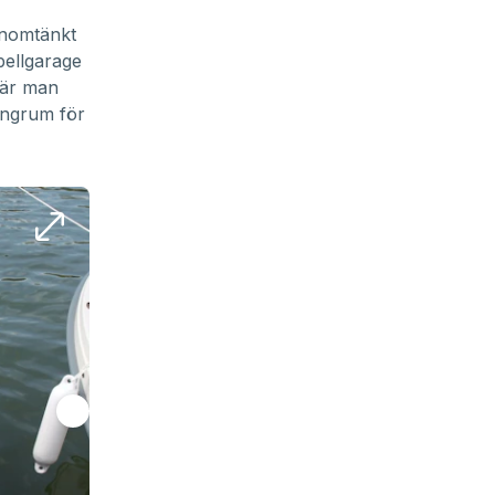
enomtänkt
pellgarage
 när man
ängrum för