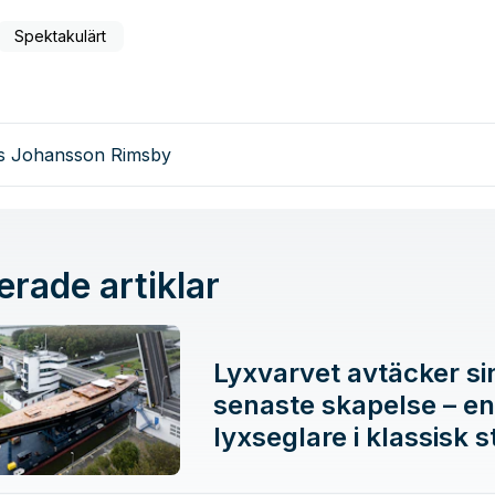
Spektakulärt
as Johansson Rimsby
erade artiklar
Lyxvarvet avtäcker si
senaste skapelse – en
lyxseglare i klassisk st