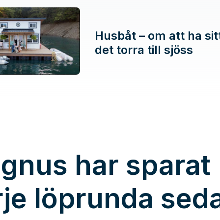
Husbåt – om att ha sit
det torra till sjöss
gnus har sparat
rje löprunda sed