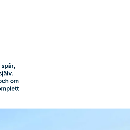
 spår,
jälv.
 och om
omplett