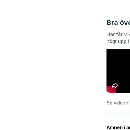
Bra öv
Här får vi
högt upp i
Se videon!
Ämnen i ar