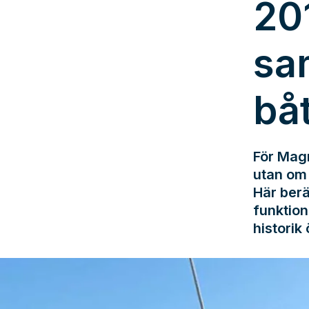
20
sa
bå
För Magn
utan om 
Här berä
funktion
historik 