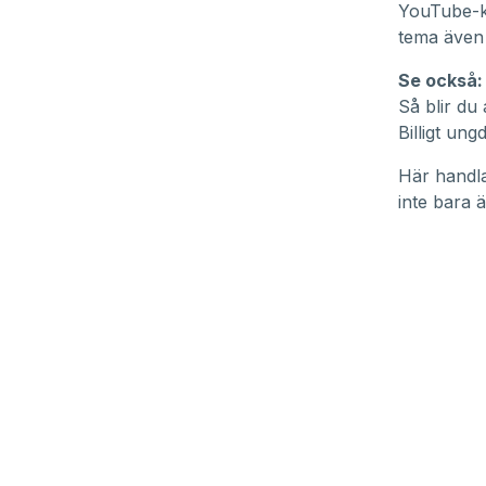
YouTube-
tema även 
Se också:
Så blir du
Billigt ung
Här handlar
inte bara ä