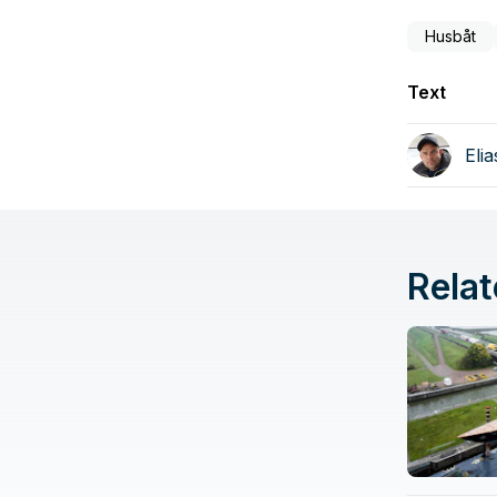
Husbåt
Text
Eli
Relat