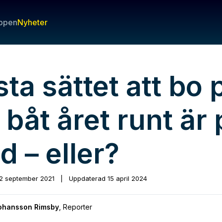
ppen
Nyheter
ta sättet att bo 
 båt året runt är
d – eller?
2 september 2021
|
Uppdaterad
15 april 2024
Johansson Rimsby
,
Reporter