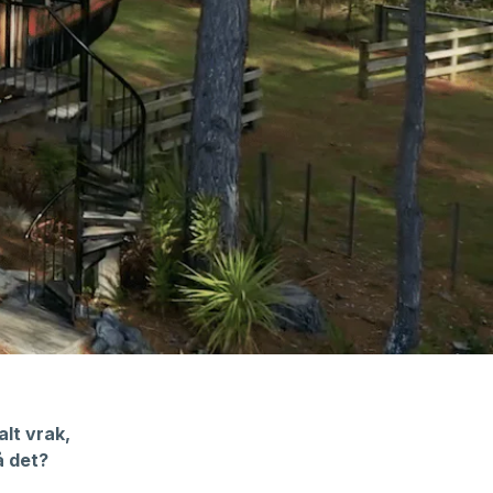
lt vrak,
å det?