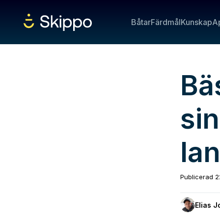
Båtar
Färdmål
Kunskap
A
Bäs
sin
lan
Publicerad
2
Elias 