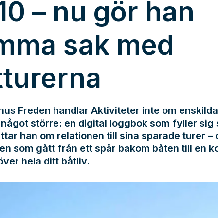
10 – nu gör han
mma sak med
tturerna
us Freden handlar Aktiviteter inte om enskilda
något större: en digital loggbok som fyller sig s
ttar han om relationen till sina sparade turer –
en som gått från ett spår bakom båten till en k
över hela ditt båtliv.