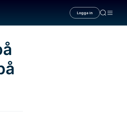
Logga in
på
 på