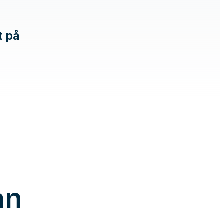
t på
an