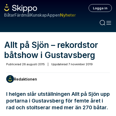
Logga in
Båtar
Färdmål
Kunskap
Appen
Nyheter
Allt på Sjön – rekordstor
båtshow i Gustavsberg
Publicerad
26 augusti 2015
|
Uppdaterad
7 november 2019
Redaktionen
I helgen slår utställningen Allt på Sjön upp
portarna i Gustavsberg för femte året i
rad och stoltserar med mer än 270 båtar.