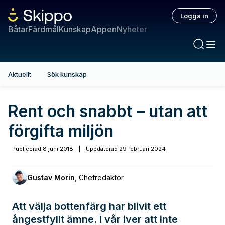
Logga in
Båtar
Färdmål
Kunskap
Appen
Nyheter
Aktuellt
Sök kunskap
Rent och snabbt – utan att
förgifta miljön
Publicerad
8 juni 2018
|
Uppdaterad
29 februari 2024
Gustav Morin
,
Chefredaktör
Att välja bottenfärg har blivit ett
ångestfyllt ämne. I vår iver att inte