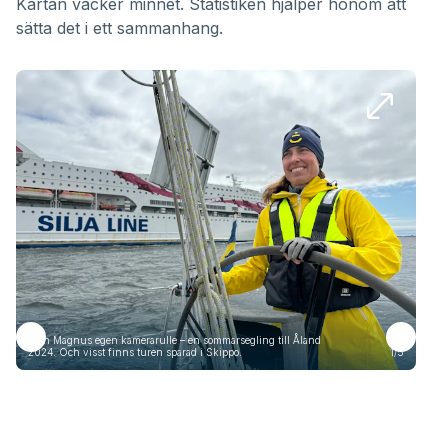
Kartan väcker minnet. Statistiken hjälper honom att
sätta det i ett sammanhang.
Från Magnus egen kamerarulle – en sommarsegling till Åland
Frå
2024. Och visst finns turen sparad i Skippo.
1/5
2024