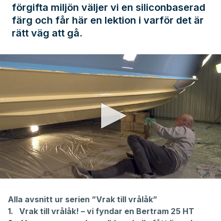
förgifta miljön väljer vi en siliconbaserad
färg och får här en lektion i varför det är
rätt väg att gå.
0
seconds
of
Alla avsnitt ur serien ”Vrak till vrålåk”
6
1.
Vrak till vrålåk! – vi fyndar en Bertram 25 HT
minutes,