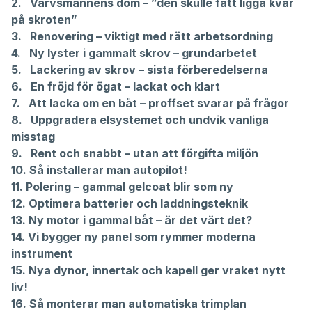
33
2.
Varvsmannens dom – ”den skulle fått ligga kvar
seconds
på skroten”
3.
Renovering – viktigt med rätt arbetsordning
4.
Ny lyster i gammalt skrov – grundarbetet
5.
Lackering av skrov – sista förberedelserna
6.
En fröjd för ögat – lackat och klart
7.
Att lacka om en båt – proffset svarar på frågor
8.
Uppgradera elsystemet och undvik vanliga
misstag
9.
Rent och snabbt – utan att förgifta miljön
10.
Så installerar man autopilot!
11.
Polering – gammal gelcoat blir som ny
12.
Optimera batterier och laddningsteknik
13.
Ny motor i gammal båt – är det värt det?
14.
Vi bygger ny panel som rymmer moderna
instrument
15.
Nya dynor, innertak och kapell ger vraket nytt
liv!
16.
Så monterar man automatiska trimplan