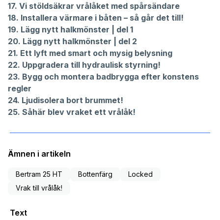
17.
Vi stöldsäkrar vrålåket med spårsändare
18.
Installera värmare i båten – så går det till!
19.
Lägg nytt halkmönster | del 1
20.
Lägg nytt halkmönster | del 2
21.
Ett lyft med smart och mysig belysning
22.
Uppgradera till hydraulisk styrning!
23.
Bygg och montera badbrygga efter konstens
regler
24.
Ljudisolera bort brummet!
25.
Såhär blev vraket ett vrålåk!
Ämnen i artikeln
Bertram 25 HT
Bottenfärg
Locked
Vrak till vrålåk!
Text