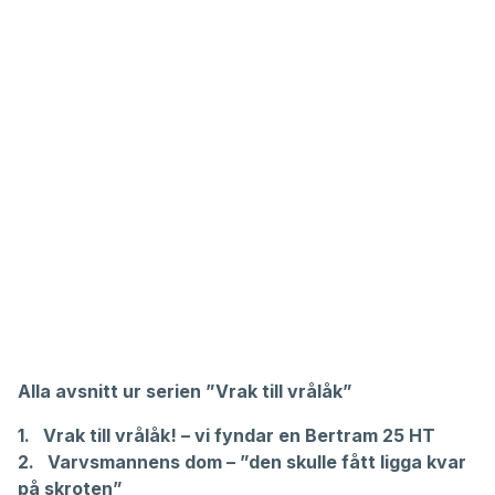
Alla avsnitt ur serien ”Vrak till vrålåk”
1.
Vrak till vrålåk! – vi fyndar en Bertram 25 HT
2.
Varvsmannens dom – ”den skulle fått ligga kvar
på skroten”