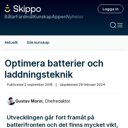
Logga in
Båtar
Färdmål
Kunskap
Appen
Nyheter
Aktuellt
Sök kunskap
Optimera batterier och
laddningsteknik
Publicerad
2 september 2018
|
Uppdaterad
29 februari 2024
Gustav Morin
,
Chefredaktör
Utvecklingen går fort framåt på
batterifronten och det finns mycket vikt,