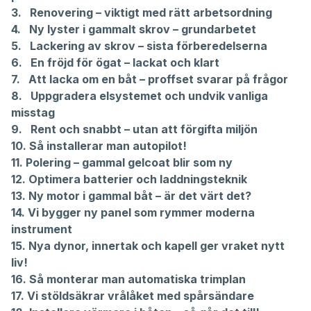
3.
Renovering – viktigt med rätt arbetsordning
4.
Ny lyster i gammalt skrov – grundarbetet
5.
Lackering av skrov – sista förberedelserna
6.
En fröjd för ögat – lackat och klart
7.
Att lacka om en båt – proffset svarar på frågor
8.
Uppgradera elsystemet och undvik vanliga
misstag
9.
Rent och snabbt – utan att förgifta miljön
10.
Så installerar man autopilot!
11.
Polering – gammal gelcoat blir som ny
12.
Optimera batterier och laddningsteknik
13.
Ny motor i gammal båt – är det värt det?
14.
Vi bygger ny panel som rymmer moderna
instrument
15.
Nya dynor, innertak och kapell ger vraket nytt
liv!
16.
Så monterar man automatiska trimplan
17.
Vi stöldsäkrar vrålåket med spårsändare