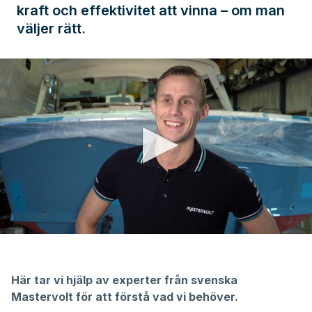
kraft och effektivitet att vinna – om man
väljer rätt.
0
seconds
of
11
Här tar vi hjälp av experter från svenska
minutes,
21
Mastervolt för att förstå vad vi behöver.
seconds