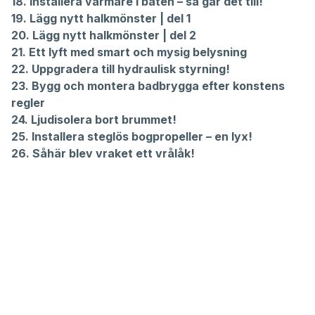
18.
Installera värmare i båten – så går det till!
19.
Lägg nytt halkmönster | del 1
20.
Lägg nytt halkmönster | del 2
21.
Ett lyft med smart och mysig belysning
22.
Uppgradera till hydraulisk styrning!
23.
Bygg och montera badbrygga efter konstens
regler
24.
Ljudisolera bort brummet!
25.
Installera steglös bogpropeller – en lyx!
26.
Såhär blev vraket ett vrålåk!