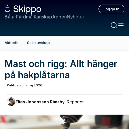
Logga in
Båtar
Färdmål
Kunskap
Appen
Nyheter
Aktuellt
Sök kunskap
Mast och rigg: Allt hänger
på hakplåtarna
Publicerad
8 maj 2026
Elias Johansson Rimsby
,
Reporter