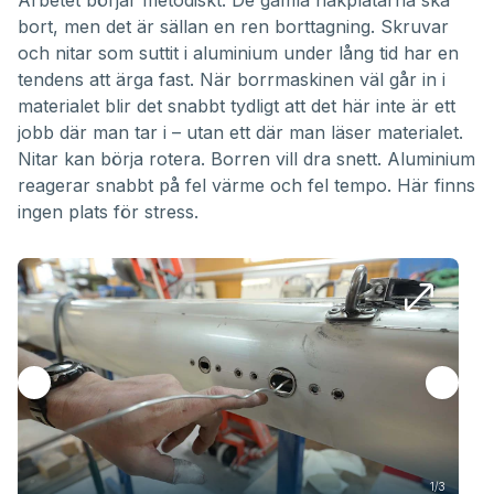
Arbetet börjar metodiskt. De gamla hakplåtarna ska
bort, men det är sällan en ren borttagning. Skruvar
och nitar som suttit i aluminium under lång tid har en
tendens att ärga fast. När borrmaskinen väl går in i
materialet blir det snabbt tydligt att det här inte är ett
jobb där man tar i – utan ett där man läser materialet.
Nitar kan börja rotera. Borren vill dra snett. Aluminium
reagerar snabbt på fel värme och fel tempo. Här finns
ingen plats för stress.
1/3