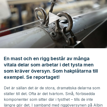
0
seconds
of
En mast och en rigg består av många
6
vitala delar som arbetar i det tysta men
minutes,
0
som kräver översyn. Som hakplåtarna till
exempel. Se reportaget!
Det är sällan det är de stora, dramatiska delarna som
ställer till det. Ofta är det tvärtom. Små, förbisedda
komponenter som sitter där i tysthet – tills de inte
längre gör det. I samband med riggöversynen på Albin