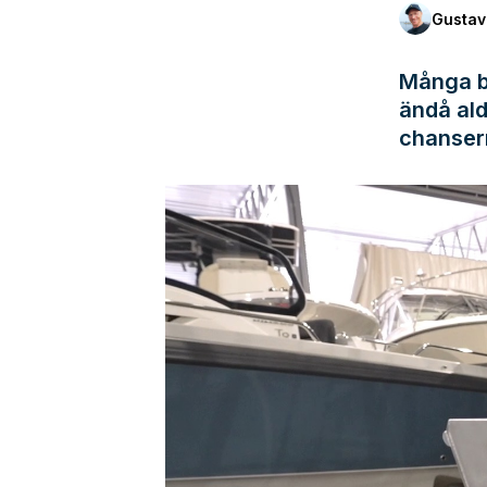
Gustav
Många bå
ändå ald
chanser