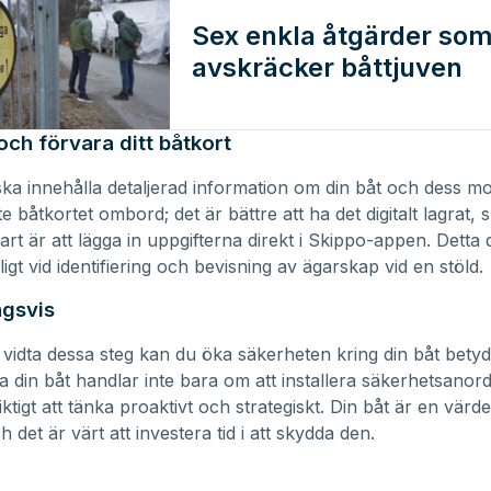
Sex enkla åtgärder so
avskräcker båttjuven
och förvara ditt båtkort
ska innehålla detaljerad information om din båt och dess mo
e båtkortet ombord; det är bättre att ha det digitalt lagrat, 
klart är att lägga in uppgifterna direkt i Skippo-appen. Dett
igt vid identifiering och bevisning av ägarskap vid en stöld.
ngsvis
vidta dessa steg kan du öka säkerheten kring din båt betydli
a din båt handlar inte bara om att installera säkerhetsanord
ktigt att tänka proaktivt och strategiskt. Din båt är en värde
ch det är värt att investera tid i att skydda den.