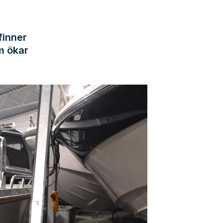
finner
m ökar