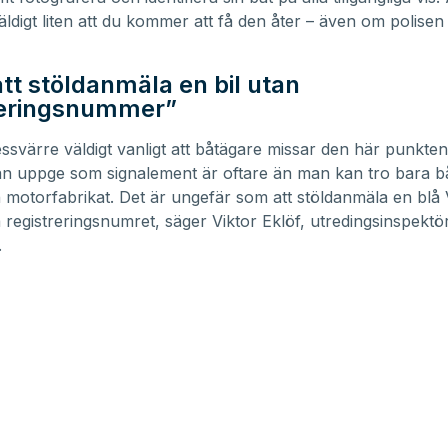
ldigt liten att du kommer att få den åter – även om polisen 
tt stöldanmäla en bil utan
reringsnummer”
essvärre väldigt vanligt att båtägare missar den här punkte
n uppge som signalement är oftare än man kan tro bara b
motorfabrikat. Det är ungefär som att stöldanmäla en blå 
a registreringsnumret, säger Viktor Eklöf, utredingsinspektö
.