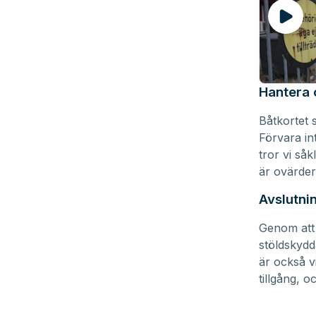
Hantera 
Båtkortet 
Förvara int
tror vi så
är ovärderl
Avslutni
Genom att 
stöldskydd
är också vi
tillgång, o