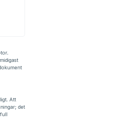
m
tor.
smidigast
a dokument
gt. Att
ningar; det
full