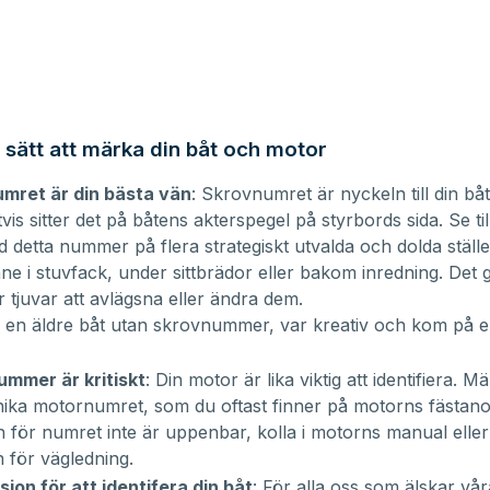
a sätt att märka din båt och motor
mret är din bästa vän
: Skrovnumret är nyckeln till din båts
vis sitter det på båtens akterspegel på styrbords sida. Se ti
 detta nummer på flera strategiskt utvalda och dolda ställen,
ne i stuvfack, under sittbrädor eller bakom inredning. Det 
r tjuvar att avlägsna eller ändra dem.
 en äldre båt utan skrovnummer, var kreativ och kom på 
mmer är kritiskt
: Din motor är lika viktig att identifiera. M
ika motornumret, som du oftast finner på motorns fästano
 för numret inte är uppenbar, kolla i motorns manual eller
n för vägledning.
ion för att identifera din båt
: För alla oss som älskar vår