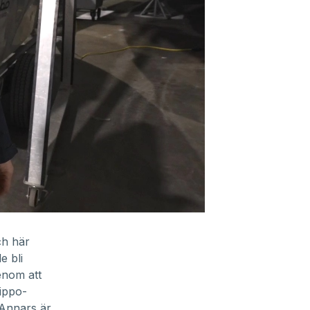
ch här
e bli
genom att
ippo-
. Annars är