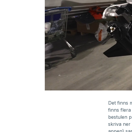
0
seconds
of
Det finns 
1
finns fler
minute,
1
bestulen p
second
Volume
skriva ne
90%
appen) samt