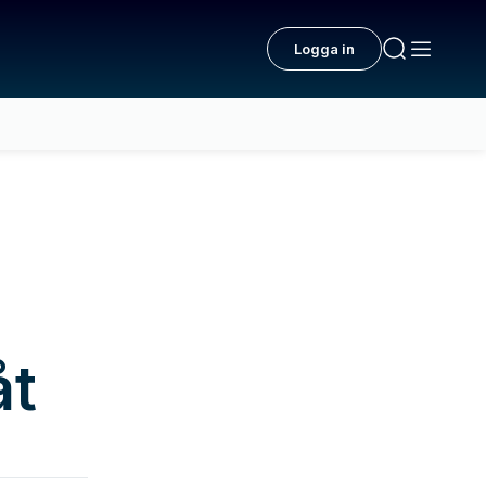
Logga in
åt