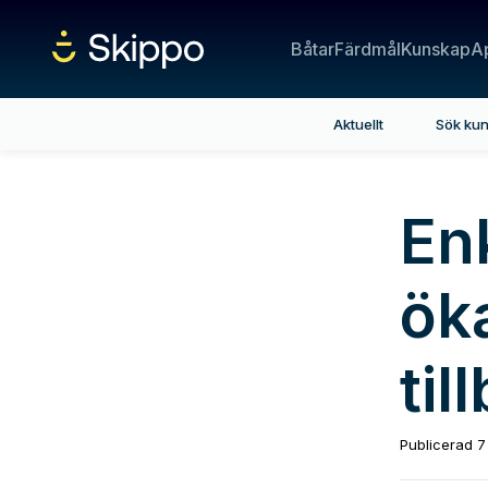
Båtar
Färdmål
Kunskap
A
Aktuellt
Sök ku
En
ök
til
Publicerad
7