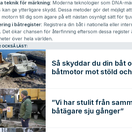
 teknik för märkning
: Moderna teknologier som DNA-mä
 kan ge ytterligare skydd. Dessa metoder gör det möjligt at
 motorn till dig som ägare på ett nästan osynligt sätt för tju
ring i båtregister
: Registrera din båt i nationella eller inte
r. Det ökar chansen för återfinning eftersom dessa register
eter över hela världen.
 OCKSÅ LÄST:
Så skyddar du din båt 
båtmotor mot stöld och
bedrägeri
”Vi har stulit från sam
båtägare sju gånger”