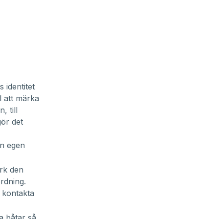
 identitet
ll att märka
 till
gör det
en egen
ärk den
rdning.
 kontakta
a båtar så