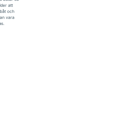
der att
 båt och
kan vara
as.