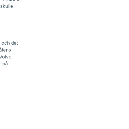
skulle
n och det
åtens
Volvo,
r på