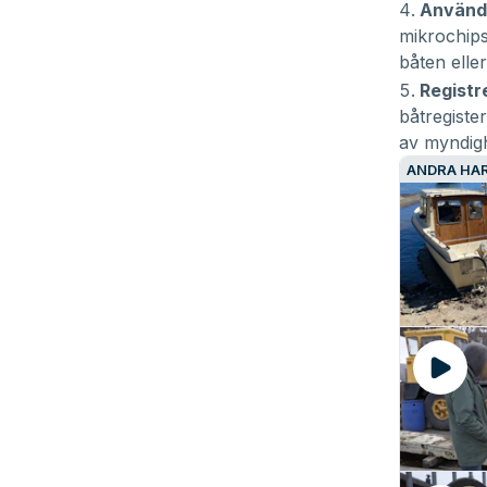
Använda
mikrochips
båten eller
Registre
båtregiste
av myndigh
ANDRA HAR