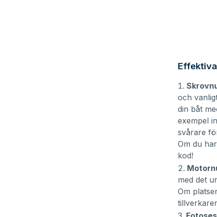
Effektiv
Skrovnu
och vanligt
din båt med
exempel in
svårare fö
Om du har
kod!
Motornu
med det un
Om platsen
tillverkare
Fotosess