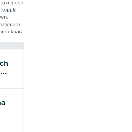
rkning och
t koppla
ven.
rnationella
 är sökbara
och
ma