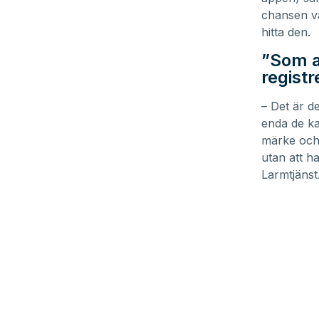
chansen vä
hitta den.
”Som a
regist
– Det är d
enda de ka
märke och 
utan att h
Larmtjänst