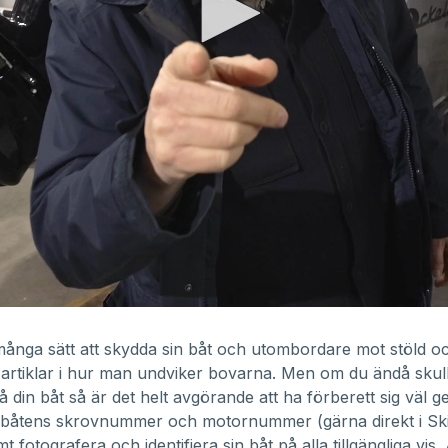
många sätt att skydda sin båt och utombordare mot stöld o
a artiklar i hur man undviker bovarna. Men om du ändå skull
å din båt så är det helt avgörande att ha förberett sig väl 
r båtens skrovnummer och motornummer (gärna direkt i Sk
 fotografera och identifiera sin båt på alla tillgängliga vis