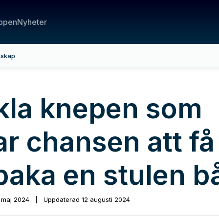
ppen
Nyheter
nskap
kla knepen som
ar chansen att få
lbaka en stulen b
 maj 2024
|
Uppdaterad
12 augusti 2024