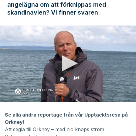
angelägna om att förknippas med
skandinavien? Vi finner svaren.
0
seconds
of
Se alla andra reportage från vår Upptäcktsresa på
6
Orkney!
minutes,
6
Att segla till Orkney – med nio knops ström
seconds