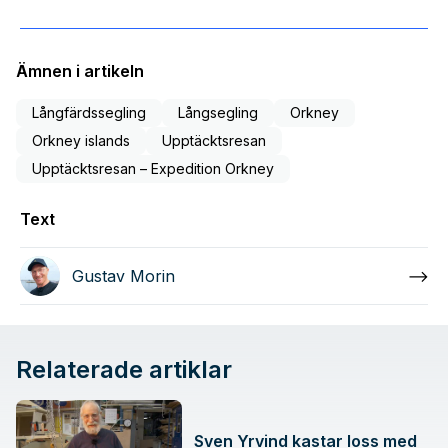
Ämnen i artikeln
Långfärdssegling
Långsegling
Orkney
Orkney islands
Upptäcktsresan
Upptäcktsresan – Expedition Orkney
Text
Gustav Morin
Relaterade artiklar
Sven Yrvind kastar loss med