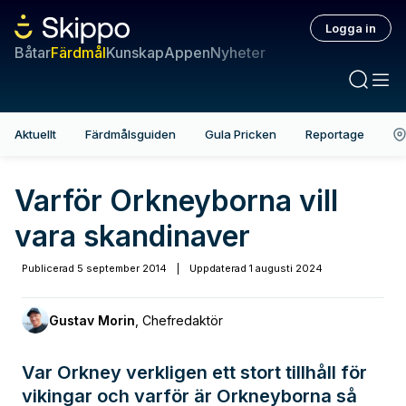
Logga in
Båtar
Färdmål
Kunskap
Appen
Nyheter
Aktuellt
Färdmålsguiden
Gula Pricken
Reportage
Varför Orkneyborna vill
vara skandinaver
Publicerad
5 september 2014
|
Uppdaterad
1 augusti 2024
Gustav Morin
,
Chefredaktör
Var Orkney verkligen ett stort tillhåll för
vikingar och varför är Orkneyborna så