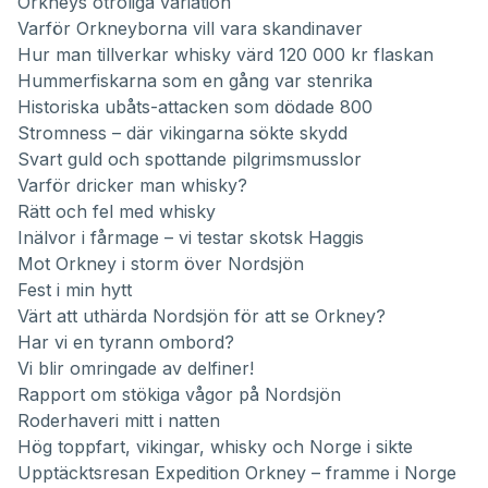
Orkneys otroliga variation
Varför Orkneyborna vill vara skandinaver
Hur man tillverkar whisky värd 120 000 kr flaskan
Hummerfiskarna som en gång var stenrika
Historiska ubåts-attacken som dödade 800
Stromness – där vikingarna sökte skydd
Svart guld och spottande pilgrimsmusslor
Varför dricker man whisky?
Rätt och fel med whisky
Inälvor i fårmage – vi testar skotsk Haggis
Mot Orkney i storm över Nordsjön
Fest i min hytt
Värt att uthärda Nordsjön för att se Orkney?
Har vi en tyrann ombord?
Vi blir omringade av delfiner!
Rapport om stökiga vågor på Nordsjön
Roderhaveri mitt i natten
Hög toppfart, vikingar, whisky och Norge i sikte
Upptäcktsresan Expedition Orkney – framme i Norge