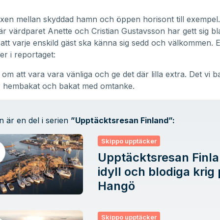
xen mellan skyddad hamn och öppen horisont till exempel. 
är värdparet Anette och Cristian Gustavsson har gett sig b
att varje enskild gäst ska känna sig sedd och välkommen. E
er i reportaget:
 om att vara vara vänliga och ge det där lilla extra. Det vi b
är hembakat och bakat med omtanke.
n är en del i serien
”
Upptäcktsresan Finland
”:
Skippo upptäcker
Upptäcktsresan Finla
idyll och blodiga krig
Hangö
Skippo upptäcker