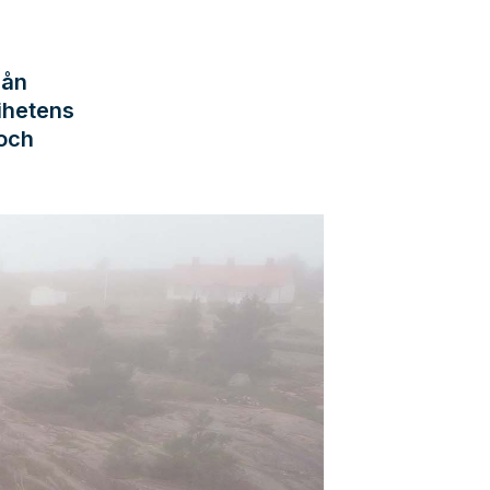
rån
ihetens
 och