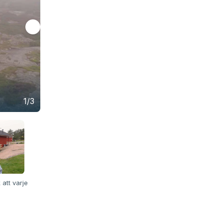
Tät dimma och minst sagt utmanande förhålla
Hamnens Gustav Morin och Svenska Sjös Per
1/3
(bilden) sätter kursen mot Rödhamn.
att varje