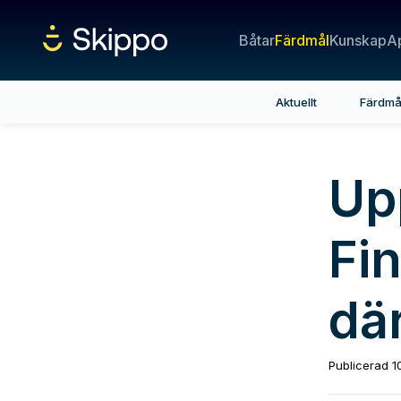
Båtar
Färdmål
Kunskap
A
Aktuellt
Färdmå
Up
Fi
där
Publicerad
1