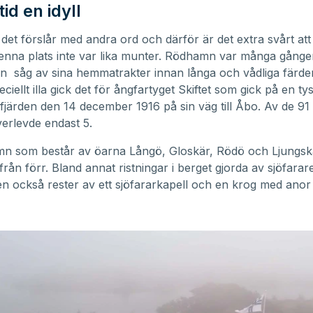
tid en idyll
å det förslår med andra ord och därför är det extra svårt att 
 denna plats inte var lika munter. Rödhamn var många gånge
 såg av sina hemmatrakter innan långa och vådliga färder 
eciellt illa gick det för ångfartyget Skiftet som gick på en t
ärden den 14 december 1916 på sin väg till Åbo. Av de 91
erlevde endast 5.
mn
som består av öarna Långö, Gloskär, Rödö och Ljungsk
från förr. Bland annat ristningar i berget gjorda av sjöfarar
n också rester av ett sjöfararkapell och en krog med anor