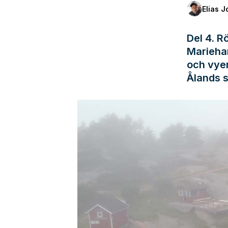
Elias 
Del 4. R
Marieham
och vyer
Ålands s