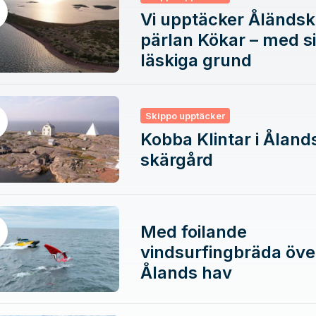
Vi upptäcker Åländs
pärlan Kökar – med s
läskiga grund
Skippo upptäcker
Kobba Klintar i Åland
skärgård
Med foilande
vindsurfingbräda öve
Ålands hav