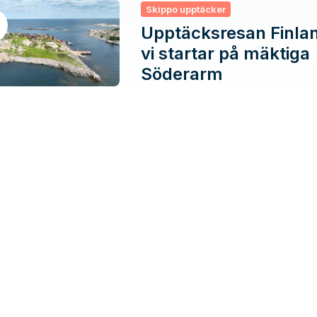
Skippo upptäcker
Upptäcksresan Finlan
vi startar på mäktiga
Söderarm