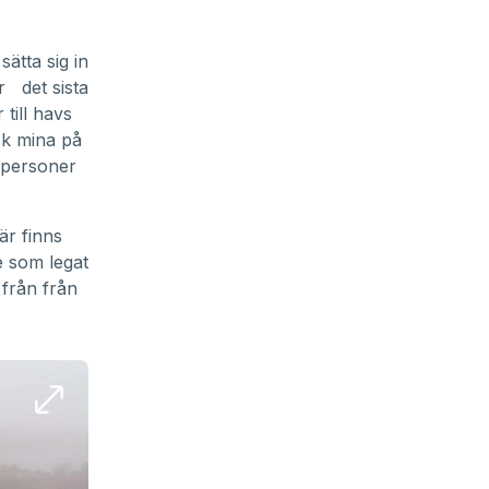
sätta sig in
r det sista
till havs
ysk mina på
 personer
är finns
e som legat
 från från