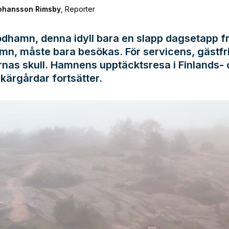
Johansson Rimsby
,
Reporter
ödhamn, denna idyll bara en slapp dagsetapp f
n, måste bara besökas. För servicens, gästfr
nas skull. Hamnens upptäcktsresa i Finlands-
kärgårdar fortsätter.