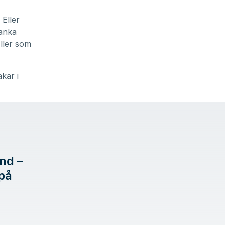
Eller
lanka
ller som
akar i
nd –
 på