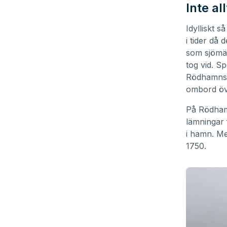
Inte all
Idylliskt s
i tider då
som sjömän
tog vid. Sp
Rödhamnsfj
ombord öv
På
Rödha
lämningar 
i hamn. Me
1750.