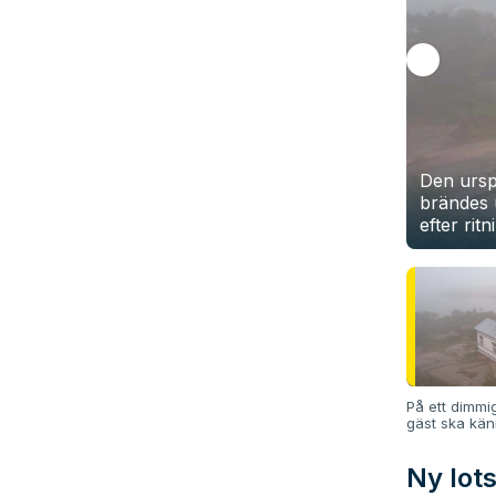
Den ursp
brändes 
efter rit
På ett dimmi
gäst ska kä
Ny lot