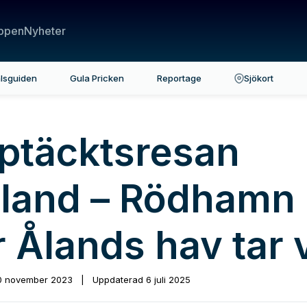
ppen
Nyheter
lsguiden
Gula Pricken
Reportage
Sjökort
ptäcktsresan
nland – Rödhamn
 Ålands hav tar 
0 november 2023
|
Uppdaterad
6 juli 2025