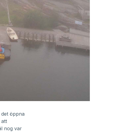
å det öppna
att
äl nog var