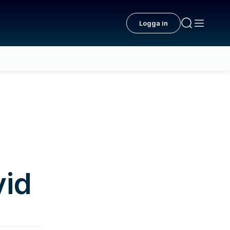
Logga in
vid