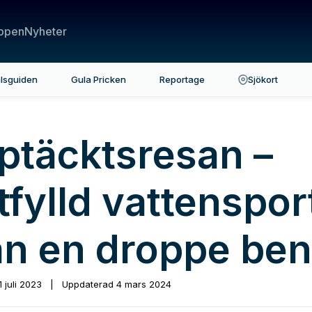
ppen
Nyheter
lsguiden
Gula Pricken
Reportage
Sjökort
ptäcktsresan –
tfylld vattenspor
an en droppe ben
1 juli 2023
|
Uppdaterad
4 mars 2024