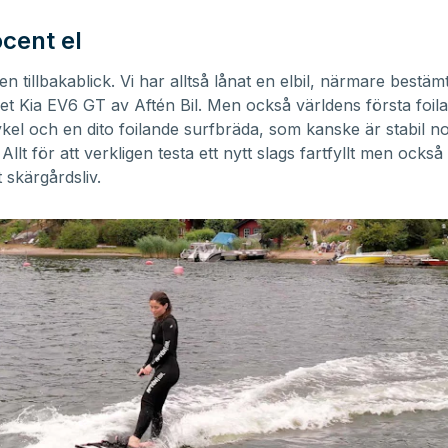
ocent el
n tillbakablick. Vi har alltså lånat en elbil, närmare bestäm
ret
Kia EV6 GT av Aftén Bil
. Men också världens första foil
ykel
och en dito
foilande surfbräda
, som kanske är stabil n
Allt för att verkligen testa ett nytt slags fartfyllt men ocks
 skärgårdsliv.