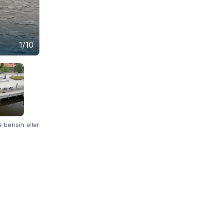
Johan Aftén ger sig blanka fanken på att kun
1/10
eldriven foilande surfbräda – och gör det snab
e bensin eller