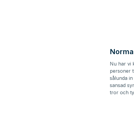
Normal
Nu har vi 
personer t
sålunda in
sansad syn
tror och t