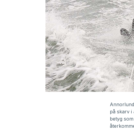
0
seconds
of
Annorlunda
22
på skarv i
minutes,
48
betyg som 
seconds
Volume
återkommer
90%