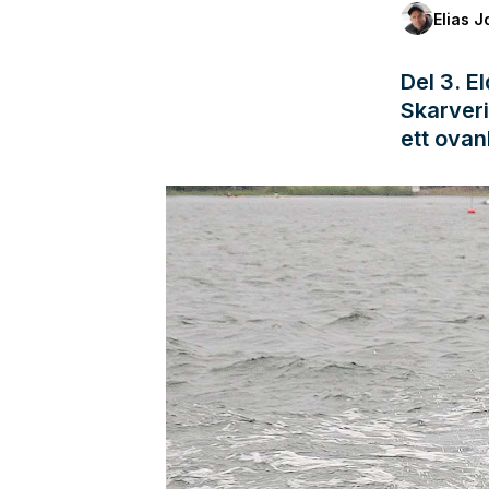
Elias 
Del 3. E
Skarveri
ett ovan