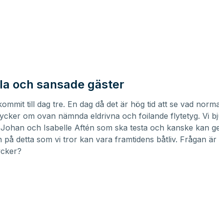
a och sansade gäster
kommit till dag tre. En dag då det är hög tid att se vad norm
ycker om ovan nämnda eldrivna och foilande flytetyg. Vi b
 Johan och Isabelle Aftén som ska testa och kanske kan g
 på detta som vi tror kan vara framtidens båtliv. Frågan är
ycker?