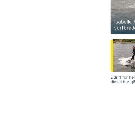
Isabelle 
surfbräd
Eldrift för h
diesel har gåt