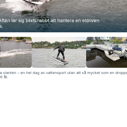
Aftén lär sig blixtsnabbt att hantera en eldriven
a.
ela slanten – en hel dag av vattensport utan att så mycket som en dropp
t åt.