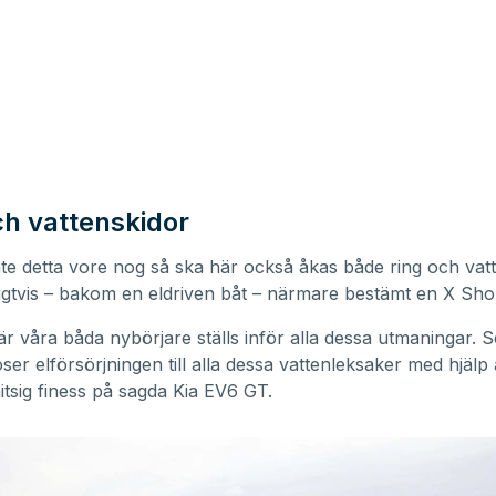
ch vattenskidor
e detta vore nog så ska här också åkas både ring och vat
igtvis – bakom en eldriven båt – närmare bestämt en X Sho
är våra båda nybörjare ställs inför alla dessa utmaningar. 
ser elförsörjningen till alla dessa vattenleksaker med hjälp
nitsig finess på sagda Kia EV6 GT.