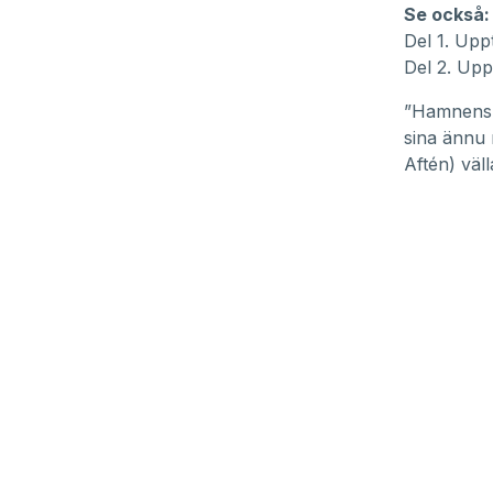
Se också:
Del 1. Upp
Del 2. Upp
”Hamnens B
sina ännu 
Aftén) väll