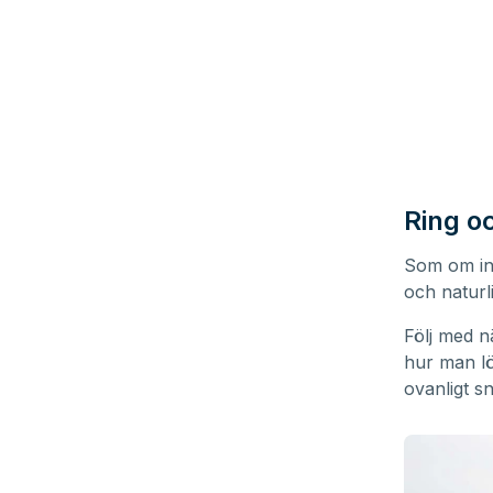
Ring o
Som om int
och naturl
Följ med n
hur man lö
ovanligt s