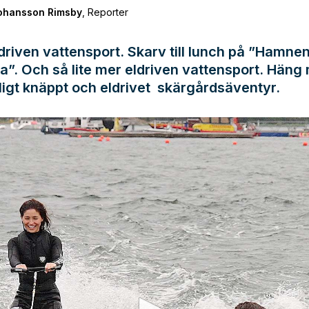
Johansson Rimsby
,
Reporter
ldriven vattensport. Skarv till lunch på ”Hamne
a”. Och så lite mer eldriven vattensport. Häng
ligt knäppt och eldrivet skärgårdsäventyr.