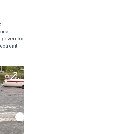
t
ande
og även för
å extremt