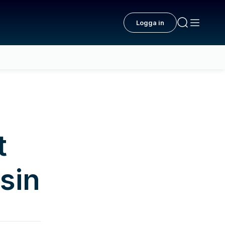
Logga in
t
sin