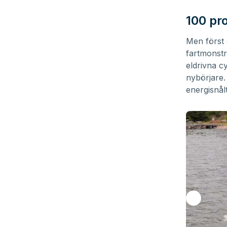
100 pr
Men först e
fartmonst
eldrivna c
nybörjare. 
energisnålt