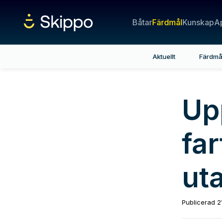
Båtar
Färdmål
Kunskap
A
Aktuellt
Färdmå
Up
far
ut
Publicerad
2