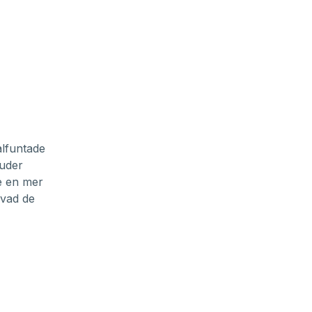
alfuntade
juder
e en mer
 vad de