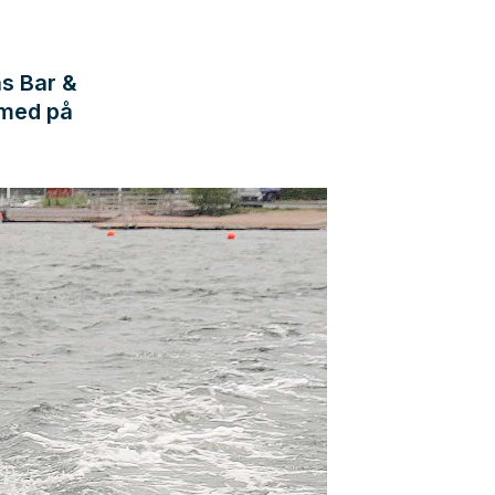
ns Bar &
 med på