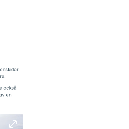
tenskidor
re.
Se också
 av en