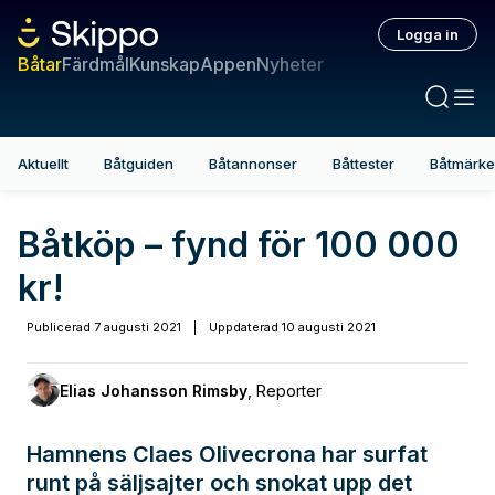
Logga in
Båtar
Färdmål
Kunskap
Appen
Nyheter
Aktuellt
Båtguiden
Båtannonser
Båttester
Båtmärk
Båtköp – fynd för 100 000
kr!
Publicerad
7 augusti 2021
|
Uppdaterad
10 augusti 2021
Elias Johansson Rimsby
,
Reporter
Hamnens Claes Olivecrona har surfat
runt på säljsajter och snokat upp det