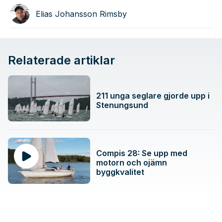
Elias Johansson Rimsby
Relaterade artiklar
211 unga seglare gjorde upp i
Stenungsund
Compis 28: Se upp med
motorn och ojämn
byggkvalitet