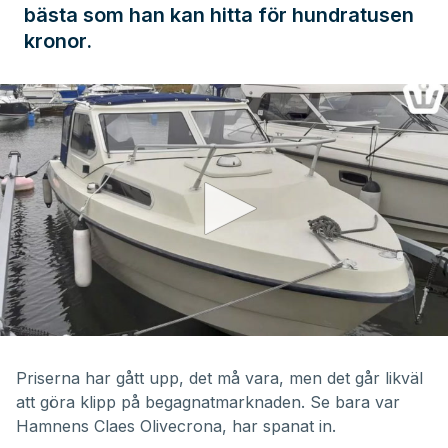
bästa som han kan hitta för hundratusen
kronor.
0
seconds
of
Priserna har gått upp, det må vara, men det går likväl
35
att göra klipp på begagnatmarknaden. Se bara var
minutes,
3
Hamnens Claes Olivecrona, har spanat in.
seconds