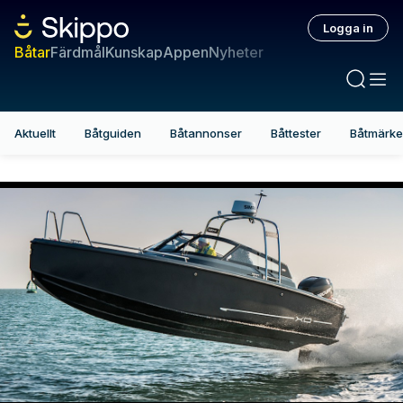
Logga in
Båtar
Färdmål
Kunskap
Appen
Nyheter
Aktuellt
Båtguiden
Båtannonser
Båttester
Båtmärk