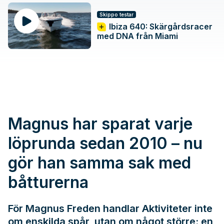
Skippo testar
Ibiza 640: Skärgårdsracer
med DNA från Miami
Magnus har sparat varje
löprunda sedan 2010 – nu
gör han samma sak med
båtturerna
För Magnus Freden handlar Aktiviteter inte
om enskilda spår, utan om något större: en