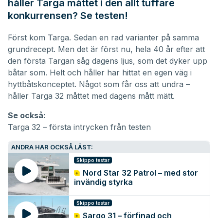
håller Targa måttet i den allt tuffare
konkurrensen? Se testen!
Först kom Targa. Sedan en rad varianter på samma
grundrecept. Men det är först nu, hela 40 år efter att
den första
Targan
såg dagens ljus, som det dyker upp
båtar som. Helt och håller har hittat en egen väg i
hyttbåtskonceptet
. Något som får oss att undra –
håller Targa 32 måttet med dagens mått mätt.
Se också:
Targa 32 – första intrycken från testen
ANDRA HAR OCKSÅ LÄST:
Skippo testar
Nord Star 32 Patrol – med stor
invändig styrka
Skippo testar
Sargo 31 – förfinad och