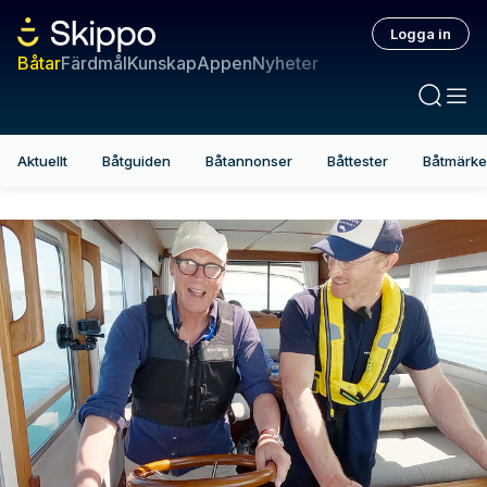
Logga in
Båtar
Färdmål
Kunskap
Appen
Nyheter
Aktuellt
Båtguiden
Båtannonser
Båttester
Båtmärk