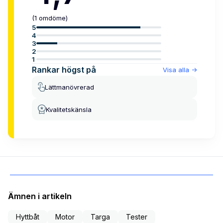
(
1
omdöme
)
5
4
3
2
1
Rankar högst på
Visa alla
->
Lättmanövrerad
Kvalitetskänsla
Ämnen i artikeln
Hyttbåt
Motor
Targa
Tester