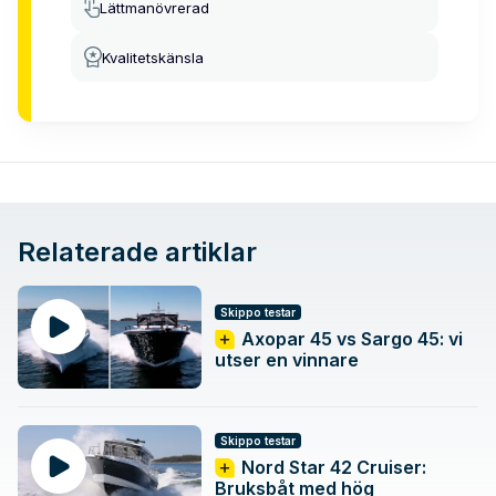
Lättmanövrerad
Kvalitetskänsla
Relaterade artiklar
Skippo testar
Axopar 45 vs Sargo 45: vi
utser en vinnare
Skippo testar
Nord Star 42 Cruiser:
Bruksbåt med hög