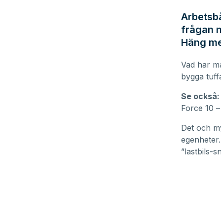
Arbetsbå
frågan n
Häng me
Vad har ma
bygga tuff
Se också:
Force 10 –
Det och my
egenheter.
”lastbils-