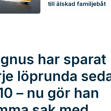
till älskad familjebåt
gnus har sparat
rje löprunda sed
10 – nu gör han
mma sak med