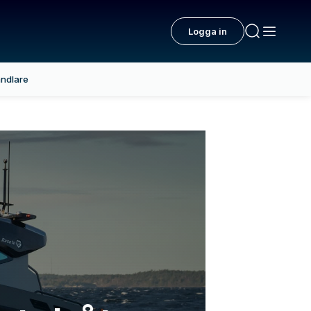
Logga in
ndlare