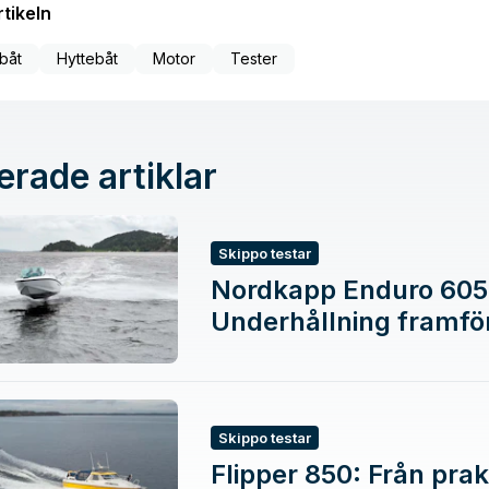
tikeln
båt
Hyttebåt
Motor
Tester
erade artiklar
Skippo testar
Nordkapp Enduro 605
Underhållning framför
Skippo testar
Flipper 850: Från prak