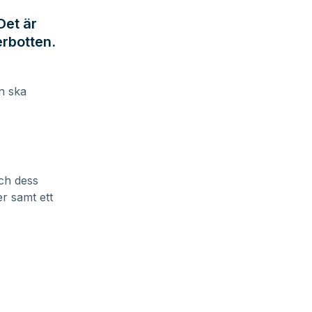
Det är
erbotten.
an ska
ch dess
r samt ett