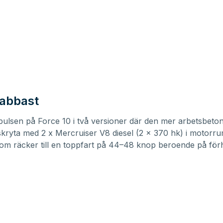
nabbast
 pulsen på Force 10 i två versioner där den mer arbetsbeto
kryta med 2 x Mercruiser V8 diesel (2 x 370 hk) i motorru
m räcker till en toppfart på 44–48 knop beroende på för