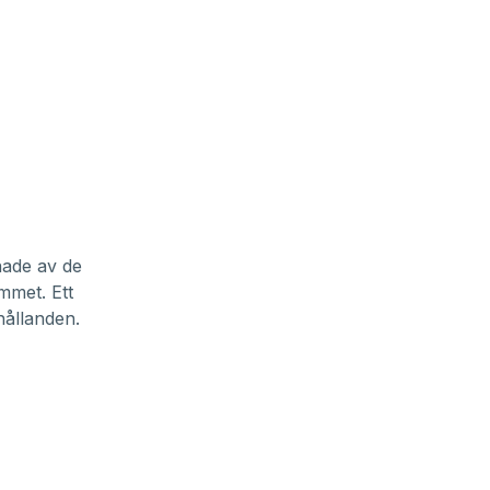
nade av de
mmet. Ett
hållanden.