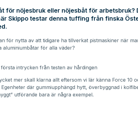
t för nöjesbruk eller nöjesbåt för arbetsbruk? 
är Skippo testar denna tuffing från finska Öst
d.
n för nytta av att tidigare ha tillverkat pistmaskiner när m
a aluminiumbåtar för alla väder?
 första intrycken från testen av hårdingen
cket mer skall klarna allt eftersom vi lär känna
Force 10
o
 Egenheter där gummiupphängd hytt, överbyggnad i kolfibe
snyggt” utförande bara är några exempel.