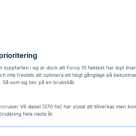
prioritering
n toppfarten i sig är dock att Force 10 faktiskt har löpt lina
ch inte frestats att optimera ett högt gångläge på bekostna
en. Så som sig bör på en bruksbåt.
rcruiser V8 diesel (370 hk) har slutat att tillverkas men ko
 försäljning hela nästa år.