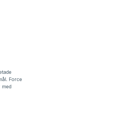
etade
mål. Force
r med