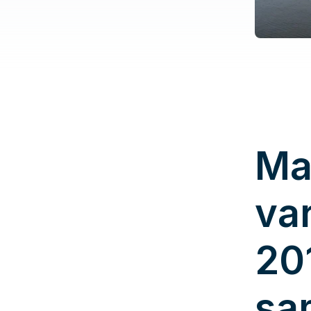
Ma
va
20
sa