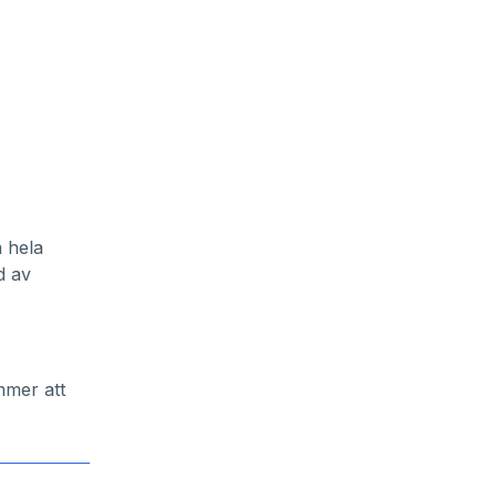
n hela
d av
mmer att