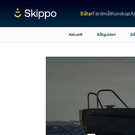
Båtar
Färdmål
Kunskap
A
Aktuellt
Båtguiden
Bå