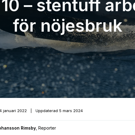
10 – stentuff ar
för nöjesbruk
4 januari 2022
|
Uppdaterad
5 mars 2024
Johansson Rimsby
,
Reporter