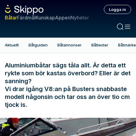
Logga in
Båtar
Färdmål
Kunskap
Appen
Nyheter
Aktuellt
Båtguiden
Båtannonser
Båttester
Båtmärk
Aluminiumbåtar sägs tåla allt. Är detta ett
rykte som bör kastas överbord? Eller är det
sanning?
Vi drar igång V8:an på Busters snabbaste
modell någonsin och tar oss an över tio cm
tjock is.