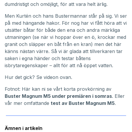
dumdristigt och omöjligt, för att vara helt ärlig.
Men Kurtén och hans
Bustermannar
står på sig. Vi ser
på med hängande hakor. För nog har vi fått höra att vi
utsätter båtar för både den ena och andra märkliga
utmaningen (
se när vi hoppar över en ö
,
krockar med
granit
och
släpper en båt från en kran
) men det här
känns nästan värre. Så vi är glada att tillverkaren tar
saken i egna händer och testar båtens
isbrytaregenskaper – allt för att nå öppet vatten.
Hur det gick? Se videon ovan.
Fotnot: Här kan ni se vårt korta provkörning av
Buster Magnum M5 under premiären i somras
. Eller
vår mer omfattande
test av Buster Magnum M5
.
Ämnen i artikeln