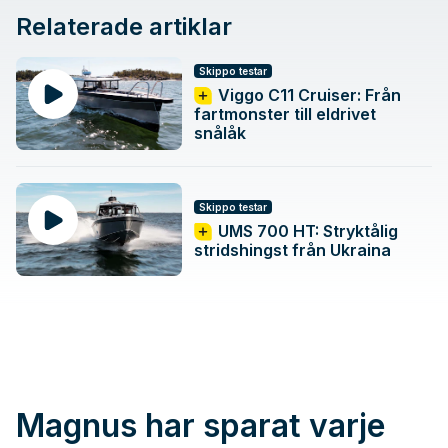
Relaterade artiklar
Skippo testar
Viggo C11 Cruiser: Från
fartmonster till eldrivet
snålåk
Skippo testar
UMS 700 HT: Stryktålig
stridshingst från Ukraina
Magnus har sparat varje