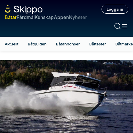
Logga in
Båtar
Färdmål
Kunskap
Appen
Nyheter
Aktuellt
Båtguiden
Båtannonser
Båttester
Båtmärk