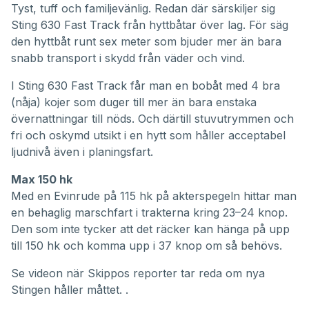
Tyst, tuff och familjevänlig. Redan där särskiljer sig
Sting 630 Fast Track från hyttbåtar över lag. För säg
den hyttbåt runt sex meter som bjuder mer än bara
snabb transport i skydd från väder och vind.
I Sting 630 Fast Track får man en bobåt med 4 bra
(nåja) kojer som duger till mer än bara enstaka
övernattningar till nöds. Och därtill stuvutrymmen och
fri och oskymd utsikt i en hytt som håller acceptabel
ljudnivå även i planingsfart.
Max 150 hk
Med en Evinrude på 115 hk på akterspegeln hittar man
en behaglig marschfart i trakterna kring 23–24 knop.
Den som inte tycker att det räcker kan hänga på upp
till 150 hk och komma upp i 37 knop om så behövs.
Se videon när Skippos reporter tar reda om nya
Stingen håller måttet.
.