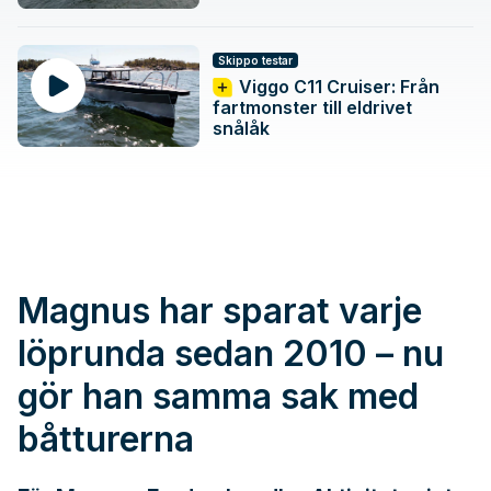
Skippo testar
Viggo C11 Cruiser: Från
fartmonster till eldrivet
snålåk
Magnus har sparat varje
löprunda sedan 2010 – nu
gör han samma sak med
båtturerna