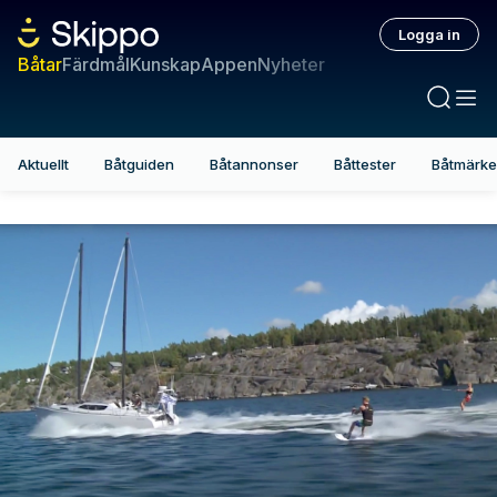
Logga in
Båtar
Färdmål
Kunskap
Appen
Nyheter
Aktuellt
Båtguiden
Båtannonser
Båttester
Båtmärk