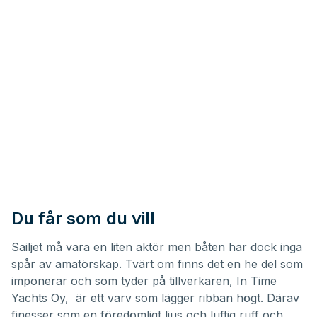
Du får som du vill
Sailjet må vara en liten aktör men båten har dock inga
spår av amatörskap. Tvärt om finns det en he del som
imponerar och som tyder på tillverkaren, In Time
Yachts Oy, är ett varv som lägger ribban högt. Därav
finesser som en föredömligt ljus och luftig ruff och