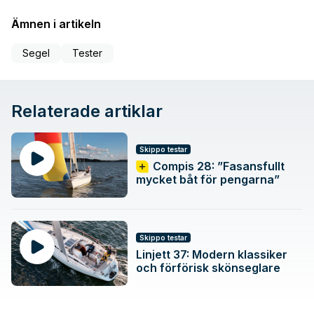
Ämnen i artikeln
Segel
Tester
Relaterade artiklar
Skippo testar
Compis 28: ”Fasansfullt
mycket båt för pengarna”
Skippo testar
Linjett 37: Modern klassiker
och förförisk skönseglare