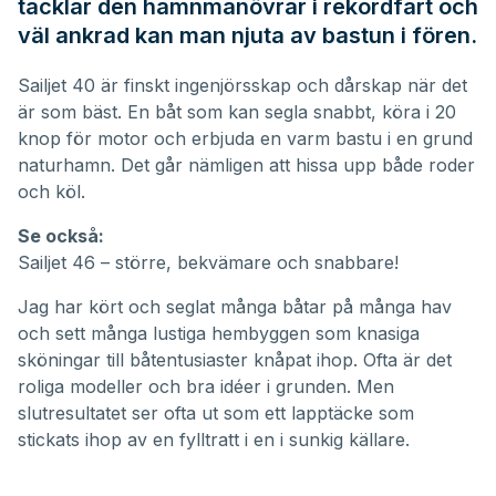
tacklar den hamnmanövrar i rekordfart och
väl ankrad kan man njuta av bastun i fören.
Sailjet 40 är finskt ingenjörsskap och dårskap när det
är som bäst. En båt som kan segla snabbt, köra i 20
knop för motor och erbjuda en varm bastu i en grund
naturhamn. Det går nämligen att hissa upp både roder
och köl.
Se också:
Sailjet 46 – större, bekvämare och snabbare!
Jag har kört och seglat många båtar på många hav
och sett många lustiga hembyggen som knasiga
sköningar till båtentusiaster knåpat ihop. Ofta är det
roliga modeller och bra idéer i grunden. Men
slutresultatet ser ofta ut som ett lapptäcke som
stickats ihop av en fylltratt i en i sunkig källare.