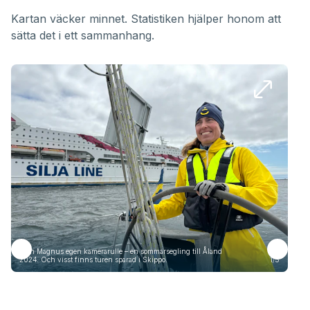
Kartan väcker minnet. Statistiken hjälper honom att
sätta det i ett sammanhang.
Från Magnus egen kamerarulle – en sommarsegling till Åland
Frå
2024. Och visst finns turen sparad i Skippo.
1/5
2024