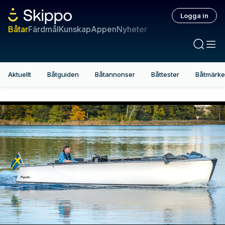
Logga in
Båtar
Färdmål
Kunskap
Appen
Nyheter
Aktuellt
Båtguiden
Båtannonser
Båttester
Båtmärk