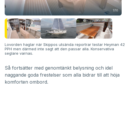
Båt
tänk
1/10
42 
Lovorden haglar när Skippos utsända reportrar testar Heyman 42
PPH men därmed inte sagt att den passar alla. Konservativa
seglare varnas.
Så fortsätter med genomtänkt belysning och idel
naggande goda frestelser som alla bidrar till att höja
komforten ombord.