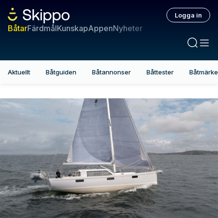
Logga in
Båtar
Färdmål
Kunskap
Appen
Nyheter
Aktuellt
Båtguiden
Båtannonser
Båttester
Båtmärk