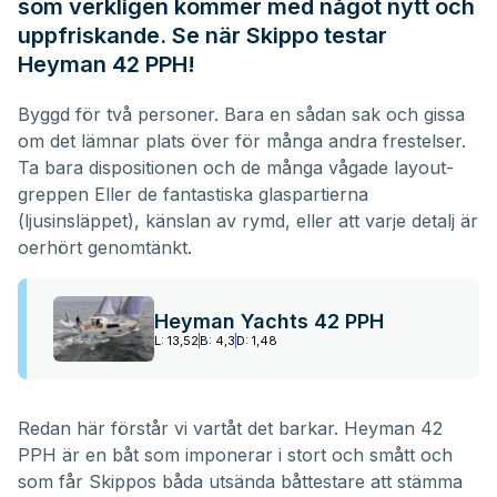
som verkligen kommer med något nytt och
uppfriskande. Se när Skippo testar
Heyman 42 PPH!
Byggd för två personer. Bara en sådan sak och gissa
om det lämnar plats över för många andra frestelser.
Ta bara dispositionen och de många vågade layout-
greppen Eller de fantastiska glaspartierna
(ljusinsläppet), känslan av rymd, eller att varje detalj är
oerhört genomtänkt.
Heyman Yachts 42 PPH
L: 13,52
B: 4,3
D: 1,48
Redan här förstår vi vartåt det barkar. Heyman 42
PPH är en båt som imponerar i stort och smått och
som får Skippos båda utsända båttestare att stämma